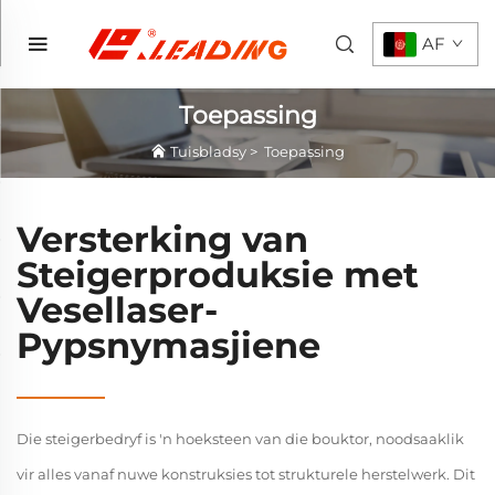
AF
Toepassing
Tuisbladsy
>
Toepassing
Versterking van
Steigerproduksie met
Vesellaser-
Pypsnymasjiene
Die steigerbedryf is 'n hoeksteen van die bouktor, noodsaaklik
vir alles vanaf nuwe konstruksies tot strukturele herstelwerk. Dit