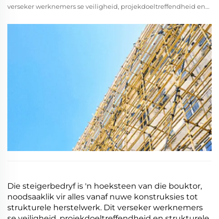
verseker werknemers se veiligheid, projekdoeltreffendheid en
strukturele integriteit. Tradisionele vervaardigingsmetodes
worstel egter dikwels om aan moderne eise vir presisie en
spoed te voldoen.
Die steigerbedryf is 'n hoeksteen van die bouktor,
noodsaaklik vir alles vanaf nuwe konstruksies tot
strukturele herstelwerk. Dit verseker werknemers
se veiligheid, projekdoeltreffendheid en strukturele