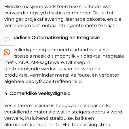
Hierdie masjiene werk teen hoë snelhede, wat
vervaardigingstyd drasties verminder. Dit lei tot
vinniger projekaflewering, laer arbeidskoste, en die
vermoë om betroubaar stringente rante te haal.
3. Naadlose Outomatisering en Integrasie
Die volledige programmeerbaarheid van vesel-
laserstelsels maak dit moontlik vir direkte integrasie
met CAD/CAM-sagteware. Dit skep 'n
gestroomlynde werkvlug van ontwerp na
produksie, verminder menslike foute, en verbeter
algehele bedryfsdoeltreffendheid.
4. Opmerklike Veelsydigheid
Vesel-lasermasjiene is hoogs aanpasbaar en kan
verskillende materiale wat in steigers gebruik word,
verwerk, insluitend staalbuise, balks en
aluminiumkomponente. Hul toepassing strek