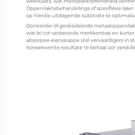
weerkaats, wat merkdoeltreffendheid vermind
Oppervlaktebehandelings of spesifieke lase
op hierdie uitdagende substrate te optimalis
Donkerder of geoksideerde metaaloppervlakt
wat lei tot verbeterde merkkontras en korter
absorpsie-eienskappe stel vervaardigers in s
konsekwente resultate te behaal oor verski