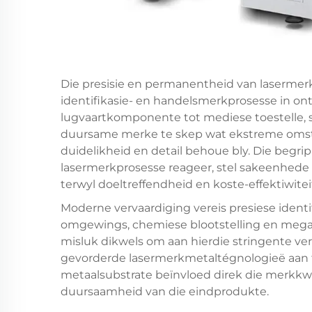
Die presisie en permanentheid van lasermerk
identifikasie- en handelsmerkprosesse in on
lugvaartkomponente tot mediese toestelle, s
duursame merke te skep wat ekstreme omst
duidelikheid en detail behoue bly. Die begri
lasermerkprosesse reageer, stel sakeenhede i
terwyl doeltreffendheid en koste-effektiwite
Moderne vervaardiging vereis presiese ident
omgewings, chemiese blootstelling en mega
misluk dikwels om aan hierdie stringente v
gevorderde lasermerkmetaltégnologieë aan 
metaalsubstrate beïnvloed direk die merkkw
duursaamheid van die eindprodukte.