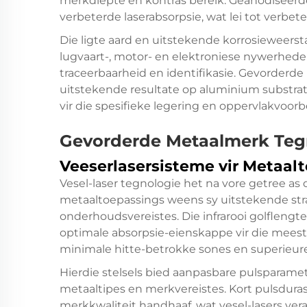
merkdiepte en kontras bereik. Geanodiseerd
verbeterde laserabsorpsie, wat lei tot verbet
Die ligte aard en uitstekende korrosieweers
lugvaart-, motor- en elektroniese nywerhede
traceerbaarheid en identifikasie. Gevorderde
uitstekende resultate op aluminium substrat
vir die spesifieke legering en oppervlakvoorb
Gevorderde Metaalmerk Teg
Veeserlasersisteme vir Metaal
Vesel-laser tegnologie het na vore getree as 
metaaltoepassings weens sy uitstekende stra
onderhoudsvereistes. Die infrarooi golflengt
optimale absorpsie-eienskappe vir die mee
minimale hitte-betrokke sones en superieu
Hierdie stelsels bied aanpasbare pulsparamet
metaaltipes en merkvereistes. Kort pulsdura
merkkwaliteit handhaaf, wat vesel-lasers vera