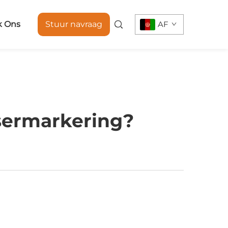
k Ons
Stuur navraag
AF
sermarkering?