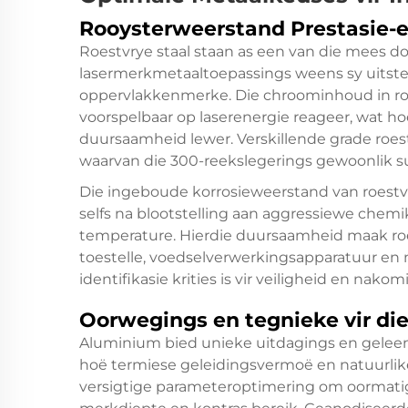
Rooysterweerstand Prestasie-
Roestvrye staal staan as een van die mees do
lasermerkmetaaltoepassings weens sy uitst
oppervlakkenmerke. Die chroominhoud in roes
voorspelbaar op laserenergie reageer, wat 
duursaamheid lewer. Verskillende grade roest
waarvan die 300-reekslegerings gewoonlik su
Die ingeboude korrosieweerstand van roestvry
selfs na blootstelling aan aggressiewe che
temperature. Hierdie duursaamheid maak roes
toestelle, voedselverwerkingsapparatuur e
identifikasie krities is vir veiligheid en nakom
Oorwegings en tegnieke vir di
Aluminium bied unieke uitdagings en gelee
hoë termiese geleidingsvermoë en natuurlik
versigtige parameteroptimering om oormati