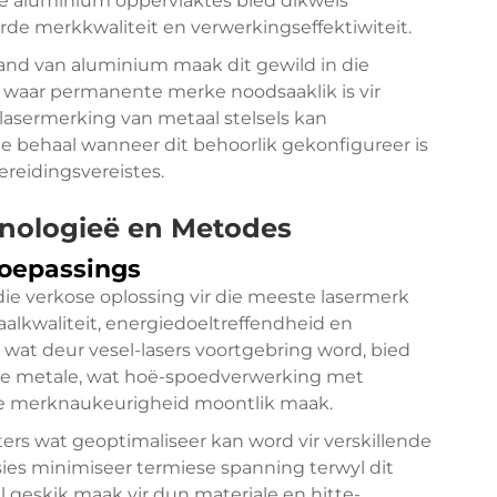
e aluminium oppervlaktes bied dikwels
erde merkkwaliteit en verwerkingseffektiwiteit.
tand van aluminium maak dit gewild in die
 waar permanente merke noodsaaklik is vir
lasermerking van metaal
stelsels kan
e behaal wanneer dit behoorlik gekonfigureer is
ereidingsvereistes.
nologieë en Metodes
toepassings
die verkose oplossing vir die meeste lasermerk
alkwaliteit, energiedoeltreffendheid en
e wat deur vesel-lasers voortgebring word, bied
ste metale, wat hoë-spoedverwerking met
re merknaukeurigheid moontlik maak.
ers wat geoptimaliseer kan word vir verskillende
sies minimiseer termiese spanning terwyl dit
l geskik maak vir dun materiale en hitte-