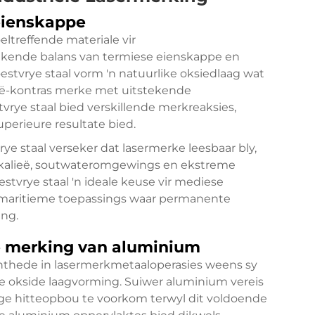
eienskappe
eltreffende materiale vir
ekende balans van termiese eienskappe en
tvrye staal vorm 'n natuurlike oksiedlaag wat
hoë-kontras merke met uitstekende
vrye staal bied verskillende merkreaksies,
perieure resultate bied.
e staal verseker dat lasermerke leesbaar bly,
mikalieë, soutwateromgewings en ekstreme
tvrye staal 'n ideale keuse vir mediese
n maritieme toepassings waar permanente
ing.
e merking van aluminium
nthede in lasermerkmetaaloperasies weens sy
e okside laagvorming. Suiwer aluminium vereis
ge hitteopbou te voorkom terwyl dit voldoende