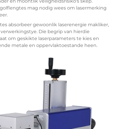
er en moontlik veiligheidsrisiko's skep.
r golflengtes mag nodig wees om lasermerking
eer.
es absorbeer gewoonlik laserenergie makliker,
 verwerkingstye. Die begrip van hierdie
taat om geskikte laserparameters te kies en
llende metale en oppervlaktoestande heen.