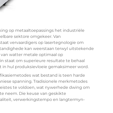
ing op metaaltoepassings het industriële
telbare sektore omgekeer. Van
taat vervaardigers op lasertegnologie om
andighede kan weerstaan terwyl uitstekende
p van watter metale optimaal op
n staat om superieure resultate te behaal
it in hul produksievloeie gemaksimeer word.
ifikasiemetodes wat bestand is teen harde
niese spanning. Tradisionele merkmetodes
ereistes te voldoen, wat nywerhede dwing om
te neem. Die keuse van geskikte
aliteit, verwerkingstempo en langtermyn-