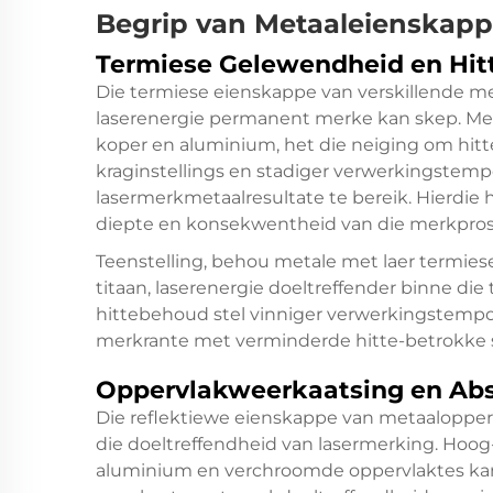
Begrip van Metaaleienskapp
Termiese Gelewendheid en Hit
Die termiese eienskappe van verskillende met
laserenergie permanent merke kan skep. Me
koper en aluminium, het die neiging om hitte
kraginstellings en stadiger verwerkingstemp
lasermerkmetaalresultate te bereik. Hierdie 
diepte en konsekwentheid van die merkpros
Teenstelling, behou metale met laer termiese
titaan, laserenergie doeltreffender binne di
hittebehoud stel vinniger verwerkingstempo'
merkrante met verminderde hitte-betrokke 
Oppervlakweerkaatsing en Abs
Die reflektiewe eienskappe van metaaloppervla
die doeltreffendheid van lasermerking. Hoo
aluminium en verchroomde oppervlaktes ka