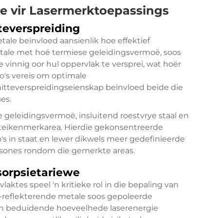
e vir Lasermerktoepassings
teverspreiding
ale beïnvloed aansienlik hoe effektief
tale met hoë termiese geleidingsvermoë, soos
 vinnig oor hul oppervlak te versprei, wat hoër
o's vereis om optimale
hitteverspreidingseienskap beïnvloed beide die
es.
 geleidingsvermoë, insluitend roestvrye staal en
e teikenmerkarea. Hierdie gekonsentreerde
s in staat en lewer dikwels meer gedefinieerde
sones rondom die gemerkte areas.
orpsietariewe
ktes speel 'n kritieke rol in die bepaling van
g-reflekterende metale soos gepoleerde
n beduidende hoeveelhede laserenergie