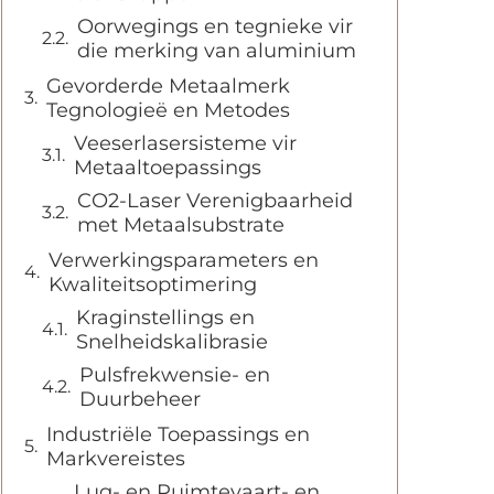
Oorwegings en tegnieke vir
die merking van aluminium
Gevorderde Metaalmerk
Tegnologieë en Metodes
Veeserlasersisteme vir
Metaaltoepassings
CO2-Laser Verenigbaarheid
met Metaalsubstrate
Verwerkingsparameters en
Kwaliteitsoptimering
Kraginstellings en
Snelheidskalibrasie
Pulsfrekwensie- en
Duurbeheer
Industriële Toepassings en
Markvereistes
Lug- en Ruimtevaart- en