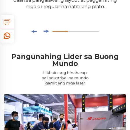
daan sa pangalawang layout at paggamit ng
mga di-regular na natitirang plato.
Pangunahing Lider sa Buong
Pamuhay
Mundo
Likhain ang hinaharap
na industriyal na mundo
gamit ang mga laser