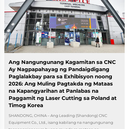
Ang Nangungunang Kagamitan sa CNC
Ay Nagpapahayag ng Pandaigdigang
Paglalakbay para sa Exhibisyon noong
2026: Ang Muling Pagtakda ng Mataas
na Kapangyarihan at Panlabas na
Paggamit ng Laser Cutting sa Poland at
Timog Korea
SHANDONG, CHINA – Ang Leading (Shandong) CNC
Equipment Co., Ltd., isang kabilang na nangungunang