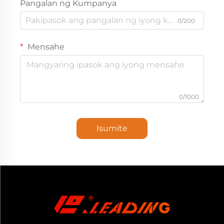
Pangalan ng Kumpanya
0/200
Mensahe
0/1000
Isumite