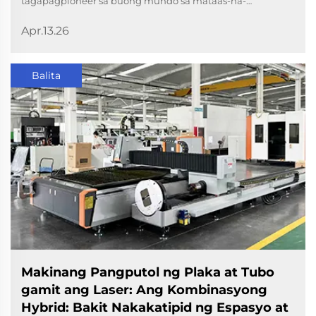
tagapagpioneer sa buong mundo sa mataas-na-
kapangyarihan at malalaking-format na teknolohiya ng
Apr.13.26
fiber laser cutting, ay nagpapabatid ng kanyang
pagkalahok sa dalawang pinakamahalagang pamp
industriya na trade fair sa 2...
Balita
Makinang Pangputol ng Plaka at Tubo
gamit ang Laser: Ang Kombinasyong
Hybrid: Bakit Nakakatipid ng Espasyo at