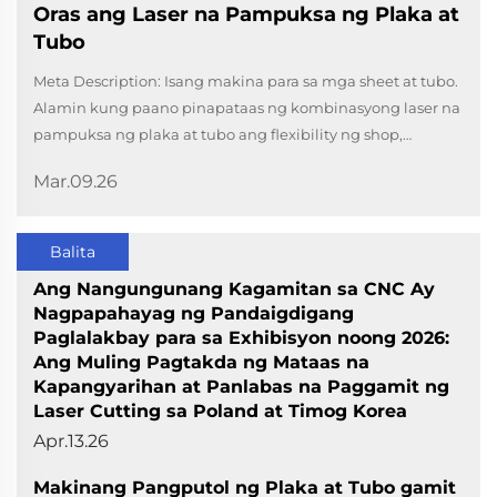
Oras ang Laser na Pampuksa ng Plaka at
Tubo
Meta Description: Isang makina para sa mga sheet at tubo.
Alamin kung paano pinapataas ng kombinasyong laser na
pampuksa ng plaka at tubo ang flexibility ng shop,
binabawasan ang paghawak, at perpekto para sa mga job
Mar.09.26
shop. Mga Keyword: makinang pangputol ng plaka at tubo
gamit ang laser, kombinadong laser cutter, hybrid...
Balita
Ang Nangungunang Kagamitan sa CNC Ay
Nagpapahayag ng Pandaigdigang
Paglalakbay para sa Exhibisyon noong 2026:
Ang Muling Pagtakda ng Mataas na
Kapangyarihan at Panlabas na Paggamit ng
Laser Cutting sa Poland at Timog Korea
Apr.13.26
Makinang Pangputol ng Plaka at Tubo gamit