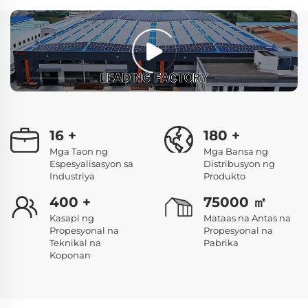
16
+
180
+
Mga Taon ng
Mga Bansa ng
Espesyalisasyon sa
Distribusyon ng
Industriya
Produkto
400
+
75000
㎡
Kasapi ng
Mataas na Antas na
Propesyonal na
Propesyonal na
Teknikal na
Pabrika
Koponan