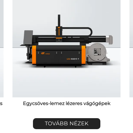
s
Egycsöves-lemez lézeres vágógépek
TOVÁBB NÉZEK