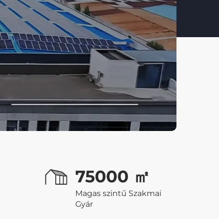
75000
㎡
Magas szintű Szakmai
Gyár