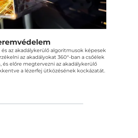
eremvédelem
 és az akadálykerülő algoritmusok képesek
rzékelni az akadályokat 360°-ban a csőélek
n, és előre megtervezni az akadálykerülő
kkentve a lézerfej ütközésének kockázatát.