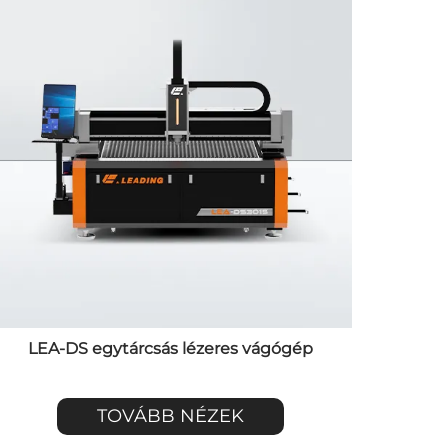
LEA-DS egytárcsás lézeres vágógép
TOVÁBB NÉZEK