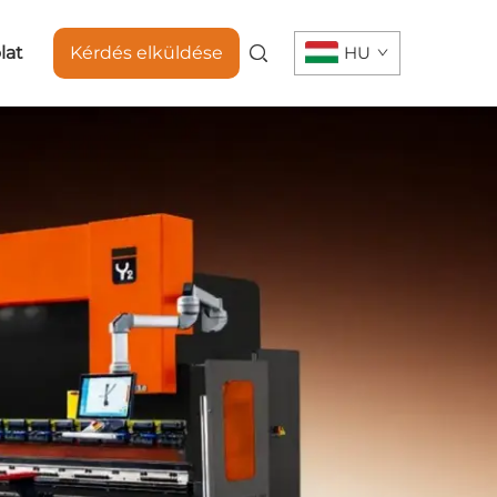
lat
Kérdés elküldése
HU