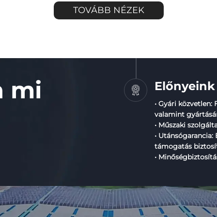
TOVÁBB NÉZEK
n mi
Előnyeink
• Gyári közvetlen: 
valamint gyártásá
• Műszaki szolgált
• Utánsógarancia: 
támogatás biztosí
• Minőségbiztosítá