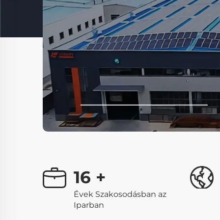
16
+
Évek Szakosodásban az
Iparban