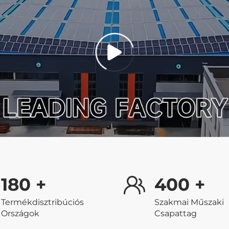
180
+
400
+
Termékdisztribúciós
Szakmai Műszaki
Országok
Csapattag