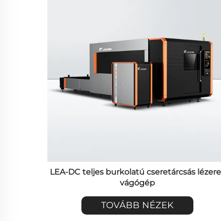
LEA-DC teljes burkolatú cseretárcsás lézere
vágógép
TOVÁBB NÉZEK