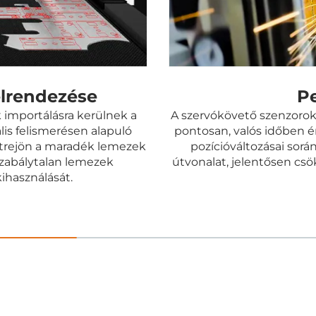
lrendezése
P
importálásra kerülnek a
A szervókövető szenzorok
ális felismerésen alapuló
pontosan, valós időben é
létrejön a maradék lemezek
pozícióváltozásai sorá
szabálytalan lemezek
útvonalat, jelentősen csö
ihasználását.