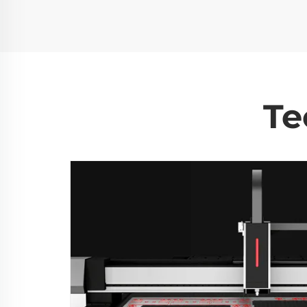
Te
dó lemez
zzel a