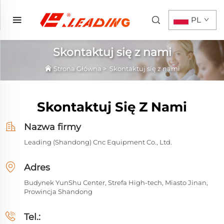
PL
Skontaktuj się z nami
Strona Główna
>
Skontaktuj się z nami
Skontaktuj Się Z Nami
Nazwa firmy
Leading (Shandong) Cnc Equipment Co., Ltd.
Adres
Budynek YunShu Center, Strefa High-tech, Miasto Jinan,
Prowincja Shandong
Tel.: