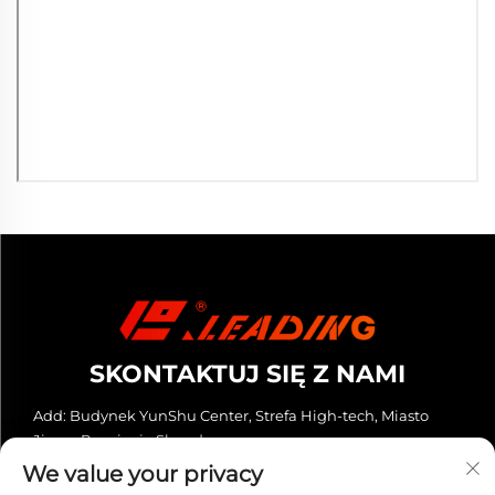
SKONTAKTUJ SIĘ Z NAMI
Add: Budynek YunShu Center, Strefa High-tech, Miasto
Jinan, Prowincja Shandong
We value your privacy
Tel.:
+86-13280023931