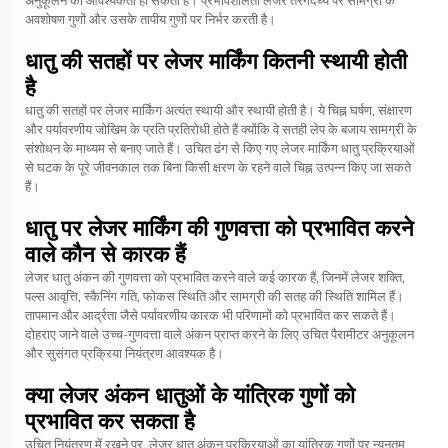
अवशोषण गुणों और उसके तापीय गुणों पर निर्भर करती है।
धातु की सतहों पर लेजर मार्किंग कितनी स्थायी होती
है
धातु की सतहों पर लेजर मार्किंग अत्यंत स्थायी और स्थायी होती है। ये चिह्न घर्षण, संक्षारण
और पर्यावरणीय जोखिम के प्रति प्रतिरोधी होते हैं क्योंकि वे सतही लेप के बजाय सामग्री के
संशोधन के माध्यम से बनाए जाते हैं। उचित ढंग से किए गए लेजर मार्किंग धातु प्रक्रियाओं
से घटक के पूरे जीवनकाल तक बिना किसी क्षरण के रहने वाले चिह्न उत्पन्न किए जा सकते
हैं।
धातु पर लेजर मार्किंग की गुणवत्ता को प्रभावित करने
वाले कौन से कारक हैं
लेजर धातु अंकन की गुणवत्ता को प्रभावित करने वाले कई कारक हैं, जिनमें लेजर शक्ति,
पल्स आवृत्ति, स्कैनिंग गति, फोकस स्थिति और सामग्री की सतह की स्थिति शामिल हैं।
तापमान और आर्द्रता जैसे पर्यावरणीय कारक भी परिणामों को प्रभावित कर सकते हैं।
दोहराए जाने वाले उच्च-गुणवत्ता वाले अंकन प्राप्त करने के लिए उचित पैरामीटर अनुकूलन
और सुसंगत प्रक्रिया नियंत्रण आवश्यक है।
क्या लेजर अंकन धातुओं के यांत्रिक गुणों को
प्रभावित कर सकता है
उचित नियंत्रण में रखने पर, लेजर धातु अंकन प्रक्रियाओं का यांत्रिक गुणों पर न्यूनतम