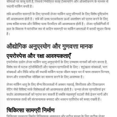
सीमाओं पर काबू पाती हैं, जिससे नियंत्रित सतह टेक्सचरिंग और ऑक्सीकरण के माध्यम से
स्थायी मार्किंग बनती है।
तांबे आधारित सामग्री के लिए प्रभावी लेजर मार्किंग धातु परिणामों के लिए विशेष दृष्टिकोण
की आवश्यकता होती है। तांबे की उच्च परावर्तकता ऊर्जा अवशोषण को प्राप्त करने के लिए
उच्च शक्ति घनत्व और विशिष्ट पल्स पैरामीटर की आवश्यकता होती है। लेजर प्रौद्योगिकी में
हाल के विकास ने पारंपरिक रूप से कठिन सामग्री पर मार्किंग क्षमताओं में काफी सुधार किया
है।
औद्योगिक अनुप्रयोग और गुणवत्ता मानक
एयरोस्पेस और रक्षा आवश्यकताएँ
एयरोस्पेस उद्योग लेजर मार्किंग धातु अनुप्रयोगों के लिए उच्चतम मानकों की मांग करता है,
विशेष रूप से घटक ट्रेसेबिलिटी और पहचान प्रणालियों के लिए। श्रृंखला संख्याओं, भाग
संख्याओं और तिथि कोड की स्थायी मार्किंग घटक जीवन चक्र भर में चरम तापमान भिन्नता,
कंपन और रासायनिक जोखिम का सामना करने के लिए आवश्यक है।
लेजर मार्किंग धातु के लिए सैन्य विरलताओं में अक्सर गहराई, विपरीतता और टिकाऊपन
रेटिंग जैसे विशिष्ट मार्क विशेषताओं की आवश्यकता होती है। उन्नत लेजर प्रणालियां इन
कठोर आवश्यकताओं को प्राप्त कर सकती हैं जबकि महत्वपूर्ण घटकों जैसे इंजन भागों और
संरचनात्मक तत्वों की संरचनात्मक बनावट और थकान प्रतिरोध को बनाए रखती हैं।
चिकित्सा सामग्री निर्माण
चिकित्सा उपकरण निर्माण विनियामक अनुपालन और मरीज सुरक्षा के लिए सटीक लेज़र