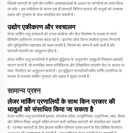
जिससे सामग्री के गुणों और मार्किंग आवश्यकताओं के आधार पर तरंगदैर्घ्य का चयन किया
जा सके। इस लचीलेपन के कारण एक ही प्रणाली विभिन्न प्रकार की धातुओं को उच्चतम
दक्षता और गुणवत्ता के साथ संसाधित कर सकती है।
उद्योग एकीकरण और स्वचालन
लेजर मार्किंग धातु संचालनों को उन्नत संपर्कता और डेटा विश्लेषण के माध्यम से स्मार्ट
विनिर्माण एकीकरण लगातार बदल रहा है। इंटरनेट ऑफ थिंग्स संपर्कता दूरस्थ निगरानी
और पूर्वानुमानित रखरखाव को सक्षम बनाती है, जिससे बंद-समय में कमी आती है और
प्रणाली प्रदर्शन का अनुकूलन होता है।
लेजर मार्किंग धातु प्रणालियों में कृत्रिम बुद्धिमत्ता के अनुप्रयोग अनुकूली नियंत्रण क्षमताएँ
प्रदान करते हैं, जो वास्तविक समय प्रतिक्रिया और ऐतिहासिक प्रदर्शन डेटा के आधार पर
स्वतः पैरामीटर का अनुकूलन करते हैं। इन बुद्धिमान प्रणालियाँ मशीन लर्निंग एल्गोरिथ्म के
माध्यम से लगातार मार्किंग गुणवत्ता और दक्षता में सुधार करती हैं।
सामान्य प्रश्न
लेजर मार्किंग प्रणालियों के साथ किन प्रकार की
धातुओं को संसाधित किया जा सकता है
लेजर मार्किंग धातु प्रणालियाँ इस्पात, स्टेनलेस स्टील, एल्यूमीनियम, टाइटेनियम, तांबा, पीतल
और विभिन्न मिश्र धातुओं सहित लगभग सभी धात्विक सामग्री को संसाधित कर सकती
हैं। प्रत्येक सामग्री के लिए इष्टतम मार्किंग परिणाम प्राप्त करने के लिए विशिष्ट पैरामीटर
अनुकूलन की आवश्यकता हो सकती है। प्रभावशीलता लेजर तरंगदैर्ध्य पर सामग्री के