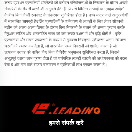
कतार प्रबंधन प्रणालियाँ ऑपरेटरों को वर्तमान परियोजनाओं के निष्पादन के दौरान अगली
नौकरियों की तैयारी करने की अनुमति देती हैं, जिससे विभिन्न उत्पादों या ग्राहक आदेशों
के बीच बिना किसी रुकावट के संक्रमण सुनिश्चित होता है। उच्च मात्रा वाले अनुप्रयोगों
में स्वचालित सामग्री हैंडलिंग प्रणालियों के एकीकरण से लकड़ी के लिए लेजर सीएनसी
मशीन को अलग-अलग शिफ्ट के दौरान बिना निगरानी के चलाने की क्षमता प्रदान करके
मैनुअल लोडिंग और अनलोडिंग समय को कम करके दक्षता में और वृद्धि होती है। दृष्टि
प्रणालियों और मापन उपकरणों के माध्यम से गुणवत्ता नियंत्रण एकीकरण अलग निरीक्षण
चरणों को समाप्त कर देता है, जो वास्तविक समय निगरानी को शामिल करता है जो
उत्पादन प्रवाह को बाधित किए बिना विनिर्देश अनुपालन सुनिश्चित करता है, जिससे
अभूतपूर्व दक्षता लाभ प्राप्त होता है जो पारंपरिक लकड़ी काटने की अर्थव्यवस्था को बदल
देता है और मांग वाले बाजार वातावरण में प्रतिस्पर्धी लाभ प्रदान करता है।
हमसे संपर्क करें