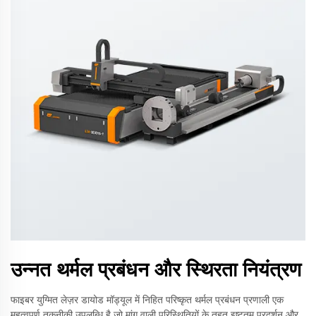
उन्नत थर्मल प्रबंधन और स्थिरता नियंत्रण
फाइबर युग्मित लेज़र डायोड मॉड्यूल में निहित परिष्कृत थर्मल प्रबंधन प्रणाली एक
महत्वपूर्ण तकनीकी उपलब्धि है जो मांग वाली परिस्थितियों के तहत इष्टतम प्रदर्शन और