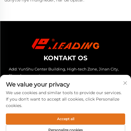
udnytte nye muligheder, når de opstår.
KONTAKT OS
Add: YunShu Center Building, High-tech Zone, Jinan City,
Shandong-provinsen
We value your privacy
Tel:
+86-13280023931
We use cookies and similar tools to provide our services.
E-mail:
[email protected]
If you don't want to accept all cookies, click Personalize
cookies.
Copyright © 2025 Leading (Shandong) CNC-udstyr Co., Ltd. Alle
rettigheder forbeholdes. -
Privatlivspolitik
Accept all
Personalize cookies