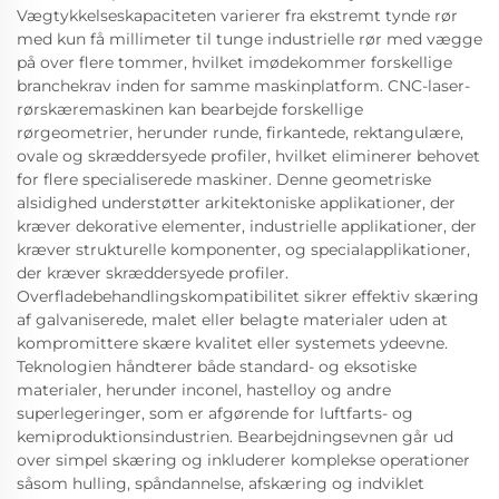
Vægtykkelseskapaciteten varierer fra ekstremt tynde rør
med kun få millimeter til tunge industrielle rør med vægge
på over flere tommer, hvilket imødekommer forskellige
branchekrav inden for samme maskinplatform. CNC-laser-
rørskæremaskinen kan bearbejde forskellige
rørgeometrier, herunder runde, firkantede, rektangulære,
ovale og skræddersyede profiler, hvilket eliminerer behovet
for flere specialiserede maskiner. Denne geometriske
alsidighed understøtter arkitektoniske applikationer, der
kræver dekorative elementer, industrielle applikationer, der
kræver strukturelle komponenter, og specialapplikationer,
der kræver skræddersyede profiler.
Overfladebehandlingskompatibilitet sikrer effektiv skæring
af galvaniserede, malet eller belagte materialer uden at
kompromittere skære kvalitet eller systemets ydeevne.
Teknologien håndterer både standard- og eksotiske
materialer, herunder inconel, hastelloy og andre
superlegeringer, som er afgørende for luftfarts- og
kemiproduktionsindustrien. Bearbejdningsevnen går ud
over simpel skæring og inkluderer komplekse operationer
såsom hulling, spåndannelse, afskæring og indviklet