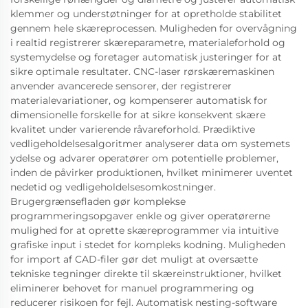
klemmer og understøtninger for at opretholde stabilitet
gennem hele skæreprocessen. Muligheden for overvågning
i realtid registrerer skæreparametre, materialeforhold og
systemydelse og foretager automatisk justeringer for at
sikre optimale resultater. CNC-laser rørskæremaskinen
anvender avancerede sensorer, der registrerer
materialevariationer, og kompenserer automatisk for
dimensionelle forskelle for at sikre konsekvent skære
kvalitet under varierende råvareforhold. Prædiktive
vedligeholdelsesalgoritmer analyserer data om systemets
ydelse og advarer operatører om potentielle problemer,
inden de påvirker produktionen, hvilket minimerer uventet
nedetid og vedligeholdelsesomkostninger.
Brugergrænsefladen gør komplekse
programmeringsopgaver enkle og giver operatørerne
mulighed for at oprette skæreprogrammer via intuitive
grafiske input i stedet for kompleks kodning. Muligheden
for import af CAD-filer gør det muligt at oversætte
tekniske tegninger direkte til skæreinstruktioner, hvilket
eliminerer behovet for manuel programmering og
reducerer risikoen for fejl. Automatisk nesting-software