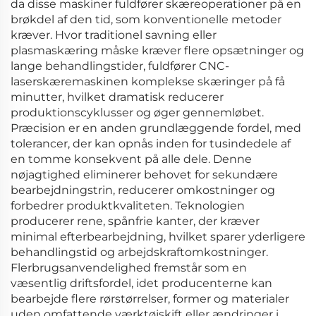
da disse maskiner fuldfører skæreoperationer på en
brøkdel af den tid, som konventionelle metoder
kræver. Hvor traditionel savning eller
plasmaskæring måske kræver flere opsætninger og
lange behandlingstider, fuldfører CNC-
laserskæremaskinen komplekse skæringer på få
minutter, hvilket dramatisk reducerer
produktionscyklusser og øger gennemløbet.
Præcision er en anden grundlæggende fordel, med
tolerancer, der kan opnås inden for tusindedele af
en tomme konsekvent på alle dele. Denne
nøjagtighed eliminerer behovet for sekundære
bearbejdningstrin, reducerer omkostninger og
forbedrer produktkvaliteten. Teknologien
producerer rene, spånfrie kanter, der kræver
minimal efterbearbejdning, hvilket sparer yderligere
behandlingstid og arbejdskraftomkostninger.
Flerbrugsanvendelighed fremstår som en
væsentlig driftsfordel, idet producenterne kan
bearbejde flere rørstørrelser, former og materialer
uden omfattende værktøjskift eller ændringer i