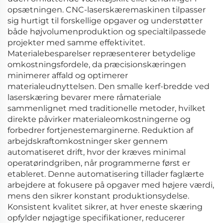
opsætningen. CNC-laserskæremaskinen tilpasser
sig hurtigt til forskellige opgaver og understøtter
både højvolumenproduktion og specialtilpassede
projekter med samme effektivitet.
Materialebesparelser repræsenterer betydelige
omkostningsfordele, da præcisionskæringen
minimerer affald og optimerer
materialeudnyttelsen. Den smalle kerf-bredde ved
laserskæring bevarer mere råmateriale
sammenlignet med traditionelle metoder, hvilket
direkte påvirker materialeomkostningerne og
forbedrer fortjenestemarginerne. Reduktion af
arbejdskraftomkostninger sker gennem
automatiseret drift, hvor der kræves minimal
operatørindgriben, når programmerne først er
etableret. Denne automatisering tillader faglærte
arbejdere at fokusere på opgaver med højere værdi,
mens den sikrer konstant produktionsydelse.
Konsistent kvalitet sikrer, at hver eneste skæring
opfylder nøjagtige specifikationer, reducerer