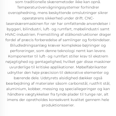
som traditionelle skæremetoder ikke kan opnå.
Temperaturövervågningssystemer forhindrer
overophedning, mens beskyttende omslutninger sikrer
operatørens sikkerhed under drift. CNC-
laserskæremaskinen for rør har omfattende anvendelser i
byggeri, bilindustri, luft- og rumfart, møbelindustri samt
HVAC-industrien. Fremstilling af stålkonstruktioner drager
fordel af præcis forberedelse af samlinger og forbindelser.
Biludledningsanlæg kræver komplekse bøjninger og
perforeringer, som denne teknologi nemt kan levere.
Komponenter til luft- og rumfart stiller krav til ekstrem
nøjagtighed og gentagelighed, hvilket gør disse maskiner
uvurderlige til kritiske applikationer. Møbelfabrikanter
udnytter den høje præcision til dekorative elementer og
bærende dele. Udstyrets alsidighed dækker også
bearbejdning af materialer såsom carbonstål, rustfrit stål,
aluminium, kobber, messing og speciallegeringer og kan
håndtere vægtykkelser fra tynde plader til tunge rør, alt
imens der opretholdes konsekvent kvalitet gennem hele
produktionsserier.