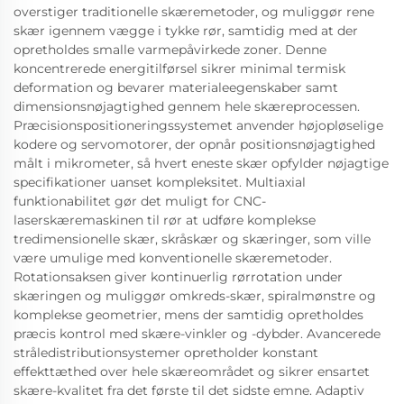
overstiger traditionelle skæremetoder, og muliggør rene
skær igennem vægge i tykke rør, samtidig med at der
opretholdes smalle varmepåvirkede zoner. Denne
koncentrerede energitilførsel sikrer minimal termisk
deformation og bevarer materialeegenskaber samt
dimensionsnøjagtighed gennem hele skæreprocessen.
Præcisionspositioneringssystemet anvender højopløselige
kodere og servomotorer, der opnår positionsnøjagtighed
målt i mikrometer, så hvert eneste skær opfylder nøjagtige
specifikationer uanset kompleksitet. Multiaxial
funktionabilitet gør det muligt for CNC-
laserskæremaskinen til rør at udføre komplekse
tredimensionelle skær, skråskær og skæringer, som ville
være umulige med konventionelle skæremetoder.
Rotationsaksen giver kontinuerlig rørrotation under
skæringen og muliggør omkreds-skær, spiralmønstre og
komplekse geometrier, mens der samtidig opretholdes
præcis kontrol med skære-vinkler og -dybder. Avancerede
stråledistributionsystemer opretholder konstant
effekttæthed over hele skæreområdet og sikrer ensartet
skære-kvalitet fra det første til det sidste emne. Adaptiv