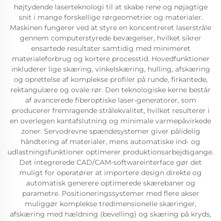
højtydende laserteknologi til at skabe rene og nøjagtige
snit i mange forskellige rørgeometrier og materialer.
Maskinen fungerer ved at styre en koncentreret laserstråle
gennem computerstyrede bevægelser, hvilket sikrer
ensartede resultater samtidig med minimeret
materialeforbrug og kortere processtid. Hovedfunktioner
inkluderer lige skæring, vinkelskæring, hulling, afskæring
og oprettelse af komplekse profiler på runde, firkantede,
rektangulære og ovale rør. Den teknologiske kerne består
af avancerede fiberoptiske laser-generatorer, som
producerer fremragende strålekvalitet, hvilket resulterer i
en overlegen kantafslutning og minimale varmepåvirkede
zoner. Servodrevne spændesystemer giver pålidelig
håndtering af materialer, mens automatiske ind- og
udlastningsfunktioner optimerer produktionsarbejdsgange.
Det integrerede CAD/CAM-softwareinterface gør det
muligt for operatører at importere design direkte og
automatisk generere optimerede skærebaner og
parametre. Positioneringssystemer med flere akser
muliggør komplekse tredimensionelle skæringer,
afskæring med hældning (bevelling) og skæring på kryds,