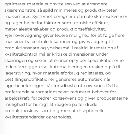
optimerer materialeudnyttelsen ved at arrangere
skæremønstre, så spild minimeres og produktiviteten
maksimeres. Systemet beregner optimale skæresekvenser
og tager højde for faktorer som termiske effekter,
materialeegenskaber og produktionseffektivitet.
Fjernovervågning giver ledere mulighed for at følge flere
maskiner fra centrale lokationer og gives adgang til
produktionsdata og ydelsesmål i realtid. Integration af
kvalitetskontrol måler kritiske dimensioner under
skæringen og sikrer, at emner opfylder specifikationerne
inden færdiggørelse. Automatiseringen rækker også til
lagerstyring, hvor materialeforbrug registreres, og
bestillingsnotifikationer genereres automatisk, når
lagerbeholdningen når forudbestemte niveauer. Dette
omfattende automationspaket reducerer behovet for
arbejdskraft, forbedrer konsekvens og giver producenterne
mulighed for hurtigt at reagere på ændrede
produktionskrav, samtidig med at ekseptionelle
kvalitetsstandarder opretholdes.