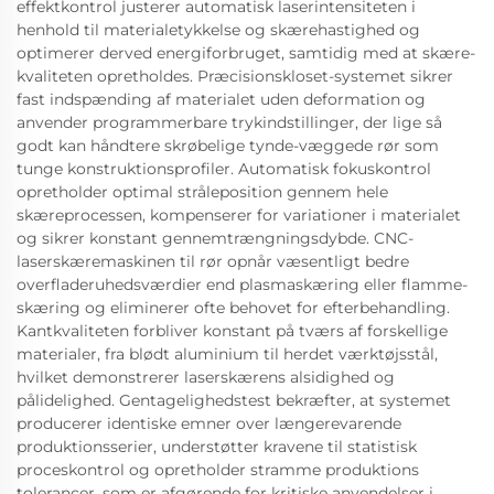
effektkontrol justerer automatisk laserintensiteten i
henhold til materialetykkelse og skærehastighed og
optimerer derved energiforbruget, samtidig med at skære-
kvaliteten opretholdes. Præcisionskloset-systemet sikrer
fast indspænding af materialet uden deformation og
anvender programmerbare trykindstillinger, der lige så
godt kan håndtere skrøbelige tynde-væggede rør som
tunge konstruktionsprofiler. Automatisk fokuskontrol
opretholder optimal stråleposition gennem hele
skæreprocessen, kompenserer for variationer i materialet
og sikrer konstant gennemtrængningsdybde. CNC-
laserskæremaskinen til rør opnår væsentligt bedre
overfladeruhedsværdier end plasmaskæring eller flamme-
skæring og eliminerer ofte behovet for efterbehandling.
Kantkvaliteten forbliver konstant på tværs af forskellige
materialer, fra blødt aluminium til herdet værktøjsstål,
hvilket demonstrerer laserskærens alsidighed og
pålidelighed. Gentagelighedstest bekræfter, at systemet
producerer identiske emner over længerevarende
produktionsserier, understøtter kravene til statistisk
proceskontrol og opretholder stramme produktions
tolerancer, som er afgørende for kritiske anvendelser i