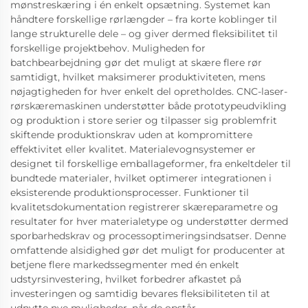
mønstreskæring i én enkelt opsætning. Systemet kan
håndtere forskellige rørlængder – fra korte koblinger til
lange strukturelle dele – og giver dermed fleksibilitet til
forskellige projektbehov. Muligheden for
batchbearbejdning gør det muligt at skære flere rør
samtidigt, hvilket maksimerer produktiviteten, mens
nøjagtigheden for hver enkelt del opretholdes. CNC-laser-
rørskæremaskinen understøtter både prototypeudvikling
og produktion i store serier og tilpasser sig problemfrit
skiftende produktionskrav uden at kompromittere
effektivitet eller kvalitet. Materialevognsystemer er
designet til forskellige emballageformer, fra enkeltdeler til
bundtede materialer, hvilket optimerer integrationen i
eksisterende produktionsprocesser. Funktioner til
kvalitetsdokumentation registrerer skæreparametre og
resultater for hver materialetype og understøtter dermed
sporbarhedskrav og processoptimeringsindsatser. Denne
omfattende alsidighed gør det muligt for producenter at
betjene flere markedssegmenter med én enkelt
udstyrsinvestering, hvilket forbedrer afkastet på
investeringen og samtidig bevares fleksibiliteten til at