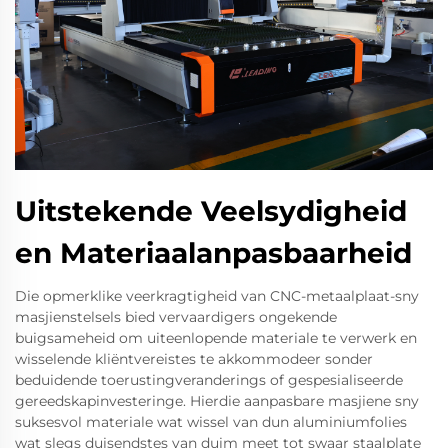
Uitstekende Veelsydigheid
en Materiaalanpasbaarheid
Die opmerklike veerkragtigheid van CNC-metaalplaat-sny
masjienstelsels bied vervaardigers ongekende
buigsameheid om uiteenlopende materiale te verwerk en
wisselende kliëntvereistes te akkommodeer sonder
beduidende toerustingveranderings of gespesialiseerde
gereedskapinvesteringe. Hierdie aanpasbare masjiene sny
suksesvol materiale wat wissel van dun aluminiumfolies
wat slegs duisendstes van duim meet tot swaar staalplate