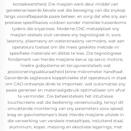
konsekwentheid. Die masjien werk deur middel van
gerekenariseerde bevele wat die beweging van die snykop
langs voorafbepaalde paaie beheer, en sorg dat elke sny aan
presiese spesifikasies voldoen sonder menslike tussenkoms
tydens die snyproses. Moderne CNC-metaalplaat sny
masjien stelsels sluit verskeie sny tegnologieë in, soos
lasersny, plasmasny en waterstraalsny vermoëns, wat aan
operateurs toelaat om die mees geskikte metode vir
spesifieke materiale en diktes te kies. Die tegnologiese
fondament van hierdie masjiene berus op servo motore,
lineêre gidsysteme en terugvoerstelsels wat
posisioneringsakkuraatheid binne mikrometer handhaaf.
Gevorderde sagteware koppelvlakke stel operateurs in staat
om CAD-ontwerpe direk te importeer, wat outomaties sny
paaie genereer en materiaalgebruik optimaliseer om afval
te verminder. Die beheerstelsels het intuïtiewe
touchscreens wat die bediening vereenvoudig, terwyl dit
omvattende monitering van sny parameters soos spoed,
krag en gasvloeitempo's bied. Hierdie masjiene uitstek in
die verwerking van verskeie metaaltipes, insluitend staal,
aluminium, koper, messing en eksotiese legerings, met