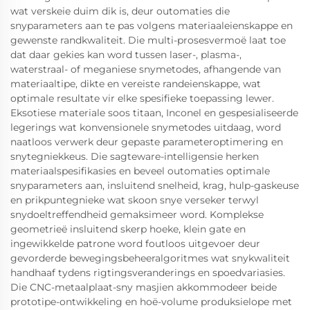
wat verskeie duim dik is, deur outomaties die
snyparameters aan te pas volgens materiaaleienskappe en
gewenste randkwaliteit. Die multi-prosesvermoë laat toe
dat daar gekies kan word tussen laser-, plasma-,
waterstraal- of meganiese snymetodes, afhangende van
materiaaltipe, dikte en vereiste randeienskappe, wat
optimale resultate vir elke spesifieke toepassing lewer.
Eksotiese materiale soos titaan, Inconel en gespesialiseerde
legerings wat konvensionele snymetodes uitdaag, word
naatloos verwerk deur gepaste parameteroptimering en
snytegniekkeus. Die sagteware-intelligensie herken
materiaalspesifikasies en beveel outomaties optimale
snyparameters aan, insluitend snelheid, krag, hulp-gaskeuse
en prikpuntegnieke wat skoon snye verseker terwyl
snydoeltreffendheid gemaksimeer word. Komplekse
geometrieë insluitend skerp hoeke, klein gate en
ingewikkelde patrone word foutloos uitgevoer deur
gevorderde bewegingsbeheeralgoritmes wat snykwaliteit
handhaaf tydens rigtingsveranderings en spoedvariasies.
Die CNC-metaalplaat-sny masjien akkommodeer beide
prototipe-ontwikkeling en hoë-volume produksielope met