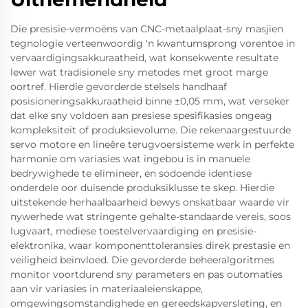
Die presisie-vermoëns van CNC-metaalplaat-sny masjien
tegnologie verteenwoordig 'n kwantumsprong vorentoe in
vervaardigingsakkuraatheid, wat konsekwente resultate
lewer wat tradisionele sny metodes met groot marge
oortref. Hierdie gevorderde stelsels handhaaf
posisioneringsakkuraatheid binne ±0,05 mm, wat verseker
dat elke sny voldoen aan presiese spesifikasies ongeag
kompleksiteit of produksievolume. Die rekenaargestuurde
servo motore en lineêre terugvoersisteme werk in perfekte
harmonie om variasies wat ingebou is in manuele
bedrywighede te elimineer, en sodoende identiese
onderdele oor duisende produksiklusse te skep. Hierdie
uitstekende herhaalbaarheid bewys onskatbaar waarde vir
nywerhede wat stringente gehalte-standaarde vereis, soos
lugvaart, mediese toestelvervaardiging en presisie-
elektronika, waar komponenttoleransies direk prestasie en
veiligheid beïnvloed. Die gevorderde beheeralgoritmes
monitor voortdurend sny parameters en pas outomaties
aan vir variasies in materiaaleienskappe,
omgewingsomstandighede en gereedskapversleting, en