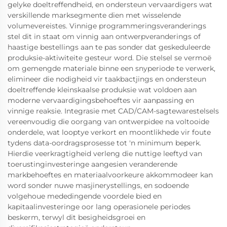
gelyke doeltreffendheid, en ondersteun vervaardigers wat
verskillende marksegmente dien met wisselende
volumevereistes. Vinnige programmeringsveranderings
stel dit in staat om vinnig aan ontwerpveranderings of
haastige bestellings aan te pas sonder dat geskeduleerde
produksie-aktiwiteite gesteur word. Die stelsel se vermoë
om gemengde materiale binne een snyperiode te verwerk,
elimineer die nodigheid vir taakbactjings en ondersteun
doeltreffende kleinskaalse produksie wat voldoen aan
moderne vervaardigingsbehoeftes vir aanpassing en
vinnige reaksie. Integrasie met CAD/CAM-sagtewarestelsels
vereenvoudig die oorgang van ontwerpidee na voltooide
onderdele, wat looptye verkort en moontlikhede vir foute
tydens data-oordragsprosesse tot 'n minimum beperk.
Hierdie veerkragtigheid verleng die nuttige leeftyd van
toerustinginvesteringe aangesien veranderende
markbehoeftes en materiaalvoorkeure akkommodeer kan
word sonder nuwe masjinerystellings, en sodoende
volgehoue mededingende voordele bied en
kapitaalinvesteringe oor lang operasionele periodes
beskerm, terwyl dit besigheidsgroei en