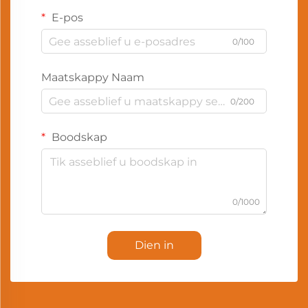
E-pos
0/100
Maatskappy Naam
0/200
Boodskap
0/1000
Dien in