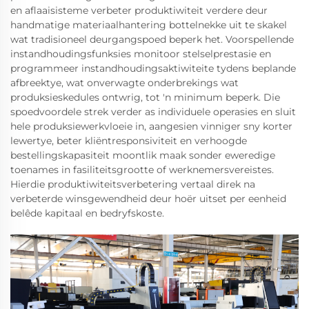
en aflaaisisteme verbeter produktiwiteit verdere deur
handmatige materiaalhantering bottelnekke uit te skakel
wat tradisioneel deurgangspoed beperk het. Voorspellende
instandhoudingsfunksies monitoor stelselprestasie en
programmeer instandhoudingsaktiwiteite tydens beplande
afbreektye, wat onverwagte onderbrekings wat
produksieskedules ontwrig, tot 'n minimum beperk. Die
spoedvoordele strek verder as individuele operasies en sluit
hele produksiewerkvloeie in, aangesien vinniger sny korter
lewertye, beter kliëntresponsiviteit en verhoogde
bestellingskapasiteit moontlik maak sonder eweredige
toenames in fasiliteitsgrootte of werknemersvereistes.
Hierdie produktiwiteitsverbetering vertaal direk na
verbeterde winsgewendheid deur hoër uitset per eenheid
belêde kapitaal en bedryfskoste.