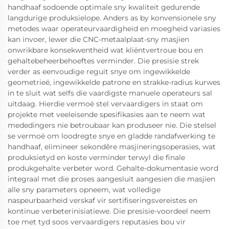
handhaaf sodoende optimale sny kwaliteit gedurende
langdurige produksielope. Anders as by konvensionele sny
metodes waar operateurvaardigheid en moegheid variasies
kan invoer, lewer die CNC-metaalplaat-sny masjien
onwrikbare konsekwentheid wat kliëntvertroue bou en
gehaltebeheerbehoeftes verminder. Die presisie strek
verder as eenvoudige reguit snye om ingewikkelde
geometrieë, ingewikkelde patrone en strakke-radius kurwes
in te sluit wat selfs die vaardigste manuele operateurs sal
uitdaag. Hierdie vermoë stel vervaardigers in staat om
projekte met veeleisende spesifikasies aan te neem wat
mededingers nie betroubaar kan produseer nie. Die stelsel
se vermoë om loodregte snye en gladde randafwerking te
handhaaf, elimineer sekondêre masjineringsoperasies, wat
produksietyd en koste verminder terwyl die finale
produkgehalte verbeter word. Gehalte-dokumentasie word
integraal met die proses aangesluit aangesien die masjien
alle sny parameters opneem, wat volledige
naspeurbaarheid verskaf vir sertifiseringsvereistes en
kontinue verbeterinisiatiewe. Die presisie-voordeel neem
toe met tyd soos vervaardigers reputasies bou vir