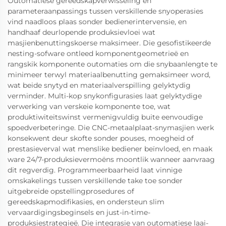
Outomatiese gereedskapverwisseling en
parameteraanpassings tussen verskillende snyoperasies
vind naadloos plaas sonder bedienerintervensie, en
handhaaf deurlopende produksievloei wat
masjienbenuttingskoerse maksimeer. Die gesofistikeerde
nesting-sofware ontleed komponentgeometrieë en
rangskik komponente outomaties om die snybaanlengte te
minimeer terwyl materiaalbenutting gemaksimeer word,
wat beide snytyd en materiaalverspilling gelyktydig
verminder. Multi-kop snykonfigurasies laat gelyktydige
verwerking van verskeie komponente toe, wat
produktiwiteitswinst vermenigvuldig buite eenvoudige
spoedverbeteringe. Die CNC-metaalplaat-snymasjien werk
konsekwent deur skofte sonder pouses, moegheid of
prestasieverval wat menslike bediener beïnvloed, en maak
ware 24/7-produksievermoëns moontlik wanneer aanvraag
dit regverdig. Programmeerbaarheid laat vinnige
omskakelings tussen verskillende take toe sonder
uitgebreide opstellingprosedures of
gereedskapmodifikasies, en ondersteun slim
vervaardigingsbeginsels en just-in-time-
produksiestrategieë. Die integrasie van outomatiese laai-