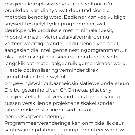
masjiene komplekse snypatrone voltooi in 'n
breukdeel van die tyd wat deur tradisionele
metodes benodig word. Bediener kan veelvuldige
snywerktes gelyktydig programmeer, wat
deurlopende produksie met minimale toesig
moontlik maak. Materiaalafvalvermindering
verteenwoordig 'n ander beduidende voordeel,
aangesien die intelligente nestingprogrammatuur
plaatgebruik optimaliseer deur onderdele so te
rangskik dat materiaalgebruik gemaksimeer word.
Hierdie optimalisering verminder direk
grondstofkoste terwyl dit
omgewingsvolhoubaarheidsinisiatiewe ondersteun.
Die buigsaamheid van CNC-metaalplaat sny
masjienstelsels laat vervaardigers toe om vinnig
tussen verskillende projekte te skakel sonder
uitgebreide opstellingprosedures of
gereedskapveranderinge.
Programmeerveranderinge kan onmiddellik deur
sagteware-opdaterings geïmplementeer word, wat