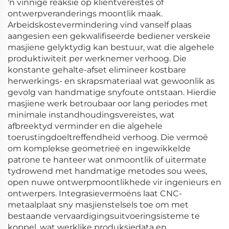
'n vinnige reaksie op kliëntvereistes of
ontwerpveranderings moontlik maak.
Arbeidskostevermindering vind vanself plaas
aangesien een gekwalifiseerde bediener verskeie
masjiene gelyktydig kan bestuur, wat die algehele
produktiwiteit per werknemer verhoog. Die
konstante gehalte-afset elimineer kostbare
herwerkings- en skrapsmateriaal wat gewoonlik as
gevolg van handmatige snyfoute ontstaan. Hierdie
masjiene werk betroubaar oor lang periodes met
minimale instandhoudingsvereistes, wat
afbreektyd verminder en die algehele
toerustingdoeltreffendheid verhoog. Die vermoë
om komplekse geometrieë en ingewikkelde
patrone te hanteer wat onmoontlik of uitermate
tydrowend met handmatige metodes sou wees,
open nuwe ontwerpmoontlikhede vir ingenieurs en
ontwerpers. Integrasievermoëns laat CNC-
metaalplaat sny masjienstelsels toe om met
bestaande vervaardigingsuitvoeringsisteme te
koppel, wat werklike produksiedata en