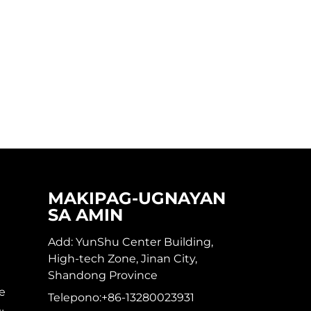
MAKIPAG-UGNAYAN
SA AMIN
Add: YunShu Center Building,
High-tech Zone, Jinan City,
Shandong Province
e
Telepono:
+86-13280023931