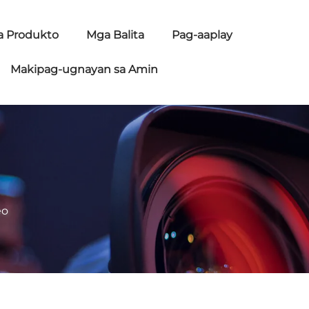
 Produkto
Mga Balita
Pag-aaplay
Makipag-ugnayan sa Amin
eo