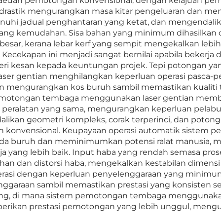
kaedah pemotongan konvensional, dengan kelajuan p
 drastik mengurangkan masa kitar pengeluaran dan men
nuhi jadual penghantaran yang ketat, dan mengendalik
uang kemudahan. Sisa bahan yang minimum dihasilk
besar, kerana lebar kerf yang sempit mengekalkan leb
ecekapan ini menjadi sangat bernilai apabila bekerja
i kesan kepada keuntungan projek. Tepi potongan yang
r gentian menghilangkan keperluan operasi pasca-pe
 mengurangkan kos buruh sambil memastikan kualiti t
emotongan tembaga menggunakan laser gentian memb
 peralatan yang sama, mengurangkan keperluan pela
ikan geometri kompleks, corak terperinci, dan potongan
n konvensional. Keupayaan operasi automatik sistem
a buruh dan meminimumkan potensi ralat manusia, m
erja yang lebih baik. Input haba yang rendah semasa
an dan distorsi haba, mengekalkan kestabilan dimens
perasi dengan keperluan penyelenggaraan yang minim
ggaraan sambil memastikan prestasi yang konsisten 
ting, di mana sistem pemotongan tembaga menggunaka
berikan prestasi pemotongan yang lebih unggul, mengu