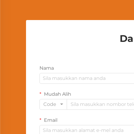
Da
Nama
Mudah Alih
Code
Email