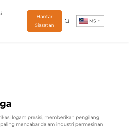
i
Hantar
MS
Siasatan
aga
kasi logam presisi, memberikan pengilang
paling mencabar dalam industri permesinan