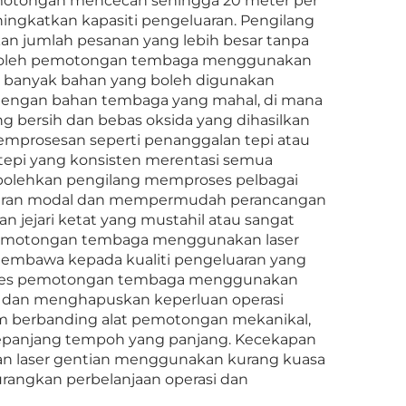
emotongan mencecah sehingga 20 meter per
ingkatkan kapasiti pengeluaran. Pengilang
an jumlah pesanan yang lebih besar tanpa
an oleh pemotongan tembaga menggunakan
ih banyak bahan yang boleh digunakan
 dengan bahan tembaga yang mahal, di mana
 bersih dan bebas oksida yang dihasilkan
mprosesan seperti penanggalan tepi atau
epi yang konsisten merentasi semua
olehkan pengilang memproses pelbagai
buran modal dan mempermudah perancangan
 jejari ketat yang mustahil atau sangat
 pemotongan tembaga menggunakan laser
embawa kepada kualiti pengeluaran yang
 proses pemotongan tembaga menggunakan
i dan menghapuskan keperluan operasi
um berbanding alat pemotongan mekanikal,
sepanjang tempoh yang panjang. Kecekapan
n laser gentian menggunakan kurang kuasa
rangkan perbelanjaan operasi dan