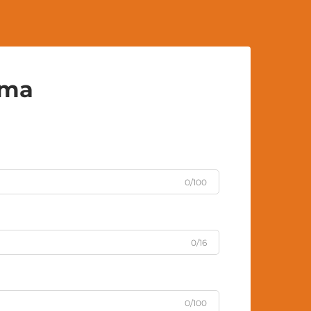
uma
0/100
0/16
0/100