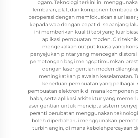
logam. Teknologi terkini ini menggunak
lembaran, plat, dan komponen tembaga de
beroperasi dengan memfokuskan alur lase
kepada wap dengan cepat di sepanjang lal
ini memberikan kualiti tepi yang luar bi
aplikasi pembuatan moden. Ciri tekn
mengekalkan output kuasa yang konsi
penyejukan pintar yang mencegah distorsi
pemotongan bagi mengoptimumkan prestas
dengan laser gentian moden dilengk
meningkatkan piawaian keselamatan. T
keperluan pembuatan yang pelbagai. 
pembuatan elektronik di mana komponen pre
haba, serta aplikasi arkitektur yang mem
laser gentian untuk mencipta sistem penye
peranti perubatan menggunakan teknologi
boleh diperbaharui menggunakan pemoton
turbin angin, di mana kebolehpercayaan 