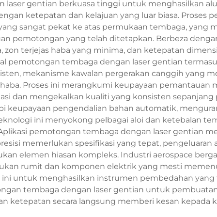
an laser gentian berkuasa tinggi untuk menghasilkan 
ngan ketepatan dan kelajuan yang luar biasa. Proses
r yang sangat pekat ke atas permukaan tembaga, yan
uan pemotongan yang telah ditetapkan. Berbeza dengan
asa, zon terjejas haba yang minima, dan ketepatan dim
ikal pemotongan tembaga dengan laser gentian termasu
sten, mekanisme kawalan pergerakan canggih yang mem
 haba. Proses ini merangkumi keupayaan pemantauan m
i dan mengekalkan kualiti yang konsisten sepanjang
api keupayaan pengendalian bahan automatik, mengura
eknologi ini menyokong pelbagai aloi dan ketebalan t
Aplikasi pemotongan tembaga dengan laser gentian me
sisi memerlukan spesifikasi yang tepat, pengeluaran a
erlukan elemen hiasan kompleks. Industri aerospace 
jukan rumit dan komponen elektrik yang mesti memenu
 ini untuk menghasilkan instrumen pembedahan yang 
gan tembaga dengan laser gentian untuk pembuatan k
dan ketepatan secara langsung memberi kesan kepada k