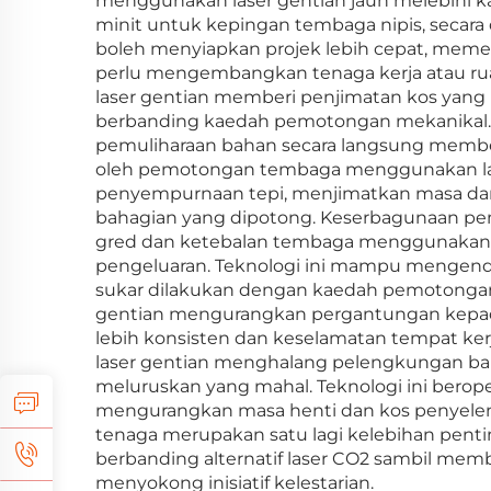
menggunakan laser gentian jauh melebihi 
minit untuk kepingan tembaga nipis, secara
boleh menyiapkan projek lebih cepat, meme
perlu mengembangkan tenaga kerja atau r
laser gentian memberi penjimatan kos yang 
berbanding kaedah pemotongan mekanikal. K
pemuliharaan bahan secara langsung member
oleh pemotongan tembaga menggunakan lase
penyempurnaan tepi, menjimatkan masa dan
bahagian yang dipotong. Keserbagunaan p
gred dan ketebalan tembaga menggunakan
pengeluaran. Teknologi ini mampu mengendal
sukar dilakukan dengan kaedah pemotonga
gentian mengurangkan pergantungan kepad
lebih konsisten dan keselamatan tempat k
laser gentian menghalang pelengkungan bah
meluruskan yang mahal. Teknologi ini bero
mengurangkan masa henti dan kos penyelen
tenaga merupakan satu lagi kelebihan pen
berbanding alternatif laser CO2 sambil mem
menyokong inisiatif kelestarian.