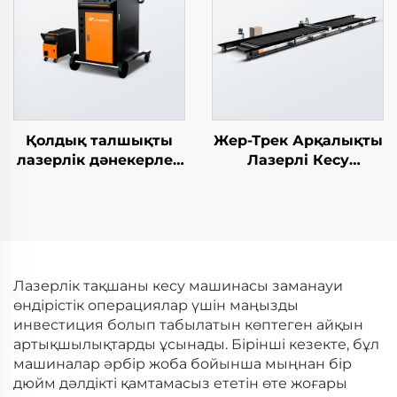
Қолдық талшықты
Жер-Трек Арқалықты
лазерлік дәнекерлеу
Лазерлі Кесу
машинасы
Машинасы
Лазерлік тақшаны кесу машинасы заманауи
өндірістік операциялар үшін маңызды
инвестиция болып табылатын көптеген айқын
артықшылықтарды ұсынады. Бірінші кезекте, бұл
машиналар әрбір жоба бойынша мыңнан бір
дюйм дәлдікті қамтамасыз ететін өте жоғары