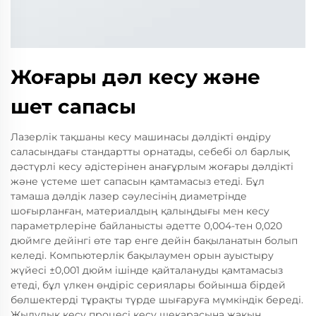
Жоғары дәл кесу және
шет сапасы
Лазерлік тақшаны кесу машинасы дәлдікті өндіру
саласындағы стандартты орнатады, себебі ол барлық
дәстүрлі кесу әдістерінен анағұрлым жоғары дәлдікті
және үстеме шет сапасын қамтамасыз етеді. Бұл
тамаша дәлдік лазер сәулесінің диаметрінде
шоғырланған, материалдың қалыңдығы мен кесу
параметрлеріне байланысты әдетте 0,004-тен 0,020
дюймге дейінгі өте тар енге дейін бақыланатын болып
келеді. Компьютерлік бақылаумен орын ауыстыру
жүйесі ±0,001 дюйм ішінде қайталануды қамтамасыз
етеді, бұл үлкен өндіріс сериялары бойынша бірдей
бөлшектерді тұрақты түрде шығаруға мүмкіндік береді.
Жылулық кесу процесі кесу шекарасына жақын