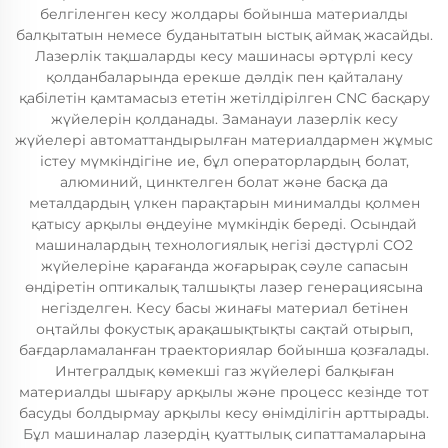
белгіленген кесу жолдары бойынша материалды
балқытатын немесе буданытатын ыстық аймақ жасайды.
Лазерлік тақшаларды кесу машинасы әртүрлі кесу
қолданбаларында ерекше дәлдік пен қайталану
қабілетін қамтамасыз ететін жетілдірілген CNC басқару
жүйелерін қолданады. Заманауи лазерлік кесу
жүйелері автоматтандырылған материалдармен жұмыс
істеу мүмкіндігіне ие, бұл операторлардың болат,
алюминий, цинктелген болат және басқа да
металдардың үлкен парақтарын минималды қолмен
қатысу арқылы өңдеуіне мүмкіндік береді. Осындай
машиналардың технологиялық негізі дәстүрлі CO2
жүйелеріне қарағанда жоғарырақ сәуле сапасын
өндіретін оптикалық талшықты лазер генерациясына
негізделген. Кесу басы жинағы материал бетінен
оңтайлы фокустық арақашықтықты сақтай отырып,
бағдарламаланған траекториялар бойынша қозғалады.
Интегралдық көмекші газ жүйелері балқыған
материалды шығару арқылы және процесс кезінде тот
басуды болдырмау арқылы кесу өнімділігін арттырады.
Бұл машиналар лазердің қуаттылық сипаттамаларына