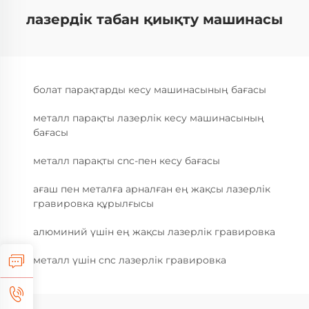
лазердік табан қиықту машинасы
болат парақтарды кесу машинасының бағасы
металл парақты лазерлік кесу машинасының
бағасы
металл парақты cnc-пен кесу бағасы
ағаш пен металға арналған ең жақсы лазерлік
гравировка құрылғысы
алюминий үшін ең жақсы лазерлік гравировка
металл үшін cnc лазерлік гравировка