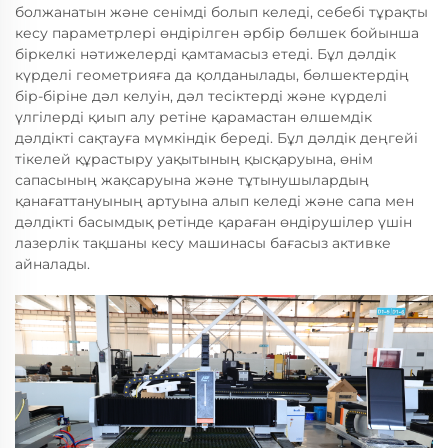
болжанатын және сенімді болып келеді, себебі тұрақты
кесу параметрлері өндірілген әрбір бөлшек бойынша
біркелкі нәтижелерді қамтамасыз етеді. Бұл дәлдік
күрделі геометрияға да қолданылады, бөлшектердің
бір-біріне дәл келуін, дәл тесіктерді және күрделі
үлгілерді қиып алу ретіне қарамастан өлшемдік
дәлдікті сақтауға мүмкіндік береді. Бұл дәлдік деңгейі
тікелей құрастыру уақытының қысқаруына, өнім
сапасының жақсаруына және тұтынушылардың
қанағаттануының артуына алып келеді және сапа мен
дәлдікті басымдық ретінде қараған өндірушілер үшін
лазерлік тақшаны кесу машинасы бағасыз активке
айналады.