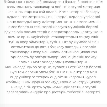
байланысты жұқа қабықшалардан бастап бірнеше дюйм
қалыңдықтағы тақшаларға дейінгі әртүрлі материал
қалыңдықтарына сай келеді. Компьютерлік басқару
күрделі геометриялық пішіндерді, күрделі үлгілерді
және дәстүрлі кесу әдістерімен қиын немесе мүмкін
емес болатын тесіктерді жасауға мүмкіндік береді.
Қауіпсіздік элементтеріне операторларды қорғау және
жұмыс орны қауіпсіздігі стандарттарын сақтау үшін
тұйық кесу аймақтары, түтін шығару жүйелері мен
автоматтандырылған бақылау жатады. Лазерлік
тақшаларды кесу машинасы оптимизацияланған
орналастыру алгоритмдері мен еңіс енін азайту
арқылы материалдардың қалдықтарын
минималдандыра отырып, тұрақты нәтижелер береді.
Бұл технология әлем бойынша инженерлер мен
өңдеушілерге тезірек өндіріс циклдарын, құрал-
жабдық шығындарын азайтуды және конструкциялау
икемділігін арттыруды мүмкіндік ететін әртүрлі
салалардағы өндіріс процестерін түбегейлі өзгертті.