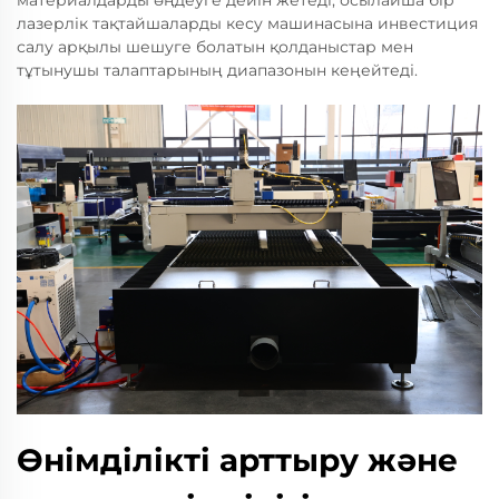
лазерлік тақтайшаларды кесу машинасына инвестиция
салу арқылы шешуге болатын қолданыстар мен
тұтынушы талаптарының диапазонын кеңейтеді.
Өнімділікті арттыру және