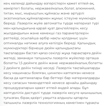
кең көлемді дайындау өзгерістерін қажет етпей-ақ,
көміртегі болаты, нержавейкалық болат, алюминий,
титан, мыс, мырыштың құймасы және әртүрлі
экзотикалық құймалармен жұмыс істеуіне мүмкіндік
береді. Лазерлік жүйе автоматты түрде материал түрі
мен қалыңдығына қарай қуат деңгейлерін, кесу
жылдамдығын және көмекші газ параметрлерін
реттейді, осылайша әрбір нақты қолданыс үшін
оптималды нәтиже алуға кепілдік береді. Қалыңдық
мүмкіндіктері бірнеше дюйм қалыңдықтағы
тақталардан бастап қағаз секілді жұқа парақтарға дейін
жетеді, заманауи талшықты лазерлік жүйелер орташа
болатты 1,5 дюймге дейін және нержавейкалық болатты
2 дюймге дейін тиімді кеседі. Лазерлік тақтайшаларды
кесу машинасы боялған, цинкпен капталған немесе
басқа да қаптамалары бар беттері бар материалдарды
кесу сапасын төмендетпей немесе арнайы дайындау
процедураларын қажет етпей өңдей алады. Бұл
көптүрлілік дәстүрлі түрде лазерлік кесуге қиыншылық
туғызған, бірақ қазіргі уақытта алдыңғы қатарлы
талшықты лазерлік технологияның көмегімен тұрақты