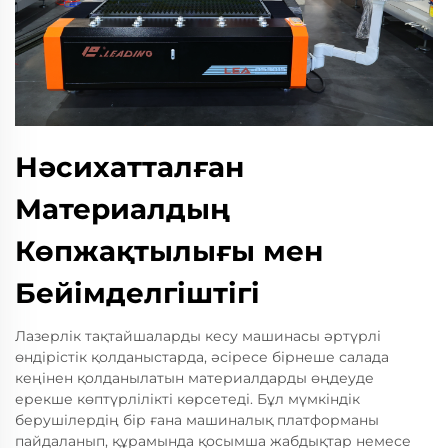
Нәсихатталған
Материалдың
Көпжақтылығы мен
Бейімделгіштігі
Лазерлік тақтайшаларды кесу машинасы әртүрлі
өндірістік қолданыстарда, әсіресе бірнеше салада
кеңінен қолданылатын материалдарды өңдеуде
ерекше көптүрлілікті көрсетеді. Бұл мүмкіндік
берушілердің бір ғана машиналық платформаны
пайдаланып, құрамында қосымша жабдықтар немесе