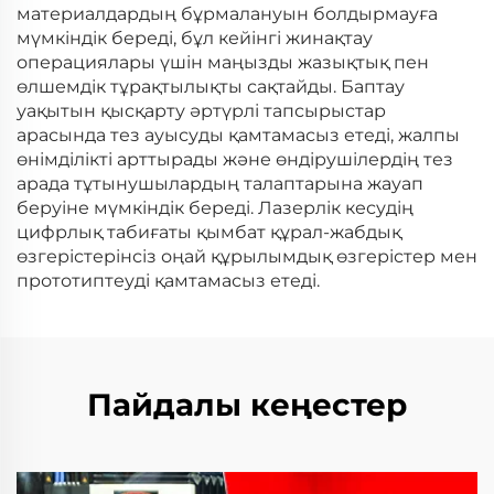
материалдардың бұрмалануын болдырмауға
мүмкіндік береді, бұл кейінгі жинақтау
операциялары үшін маңызды жазықтық пен
өлшемдік тұрақтылықты сақтайды. Баптау
уақытын қысқарту әртүрлі тапсырыстар
арасында тез ауысуды қамтамасыз етеді, жалпы
өнімділікті арттырады және өндірушілердің тез
арада тұтынушылардың талаптарына жауап
беруіне мүмкіндік береді. Лазерлік кесудің
цифрлық табиғаты қымбат құрал-жабдық
өзгерістерінсіз оңай құрылымдық өзгерістер мен
прототиптеуді қамтамасыз етеді.
Пайдалы кеңестер