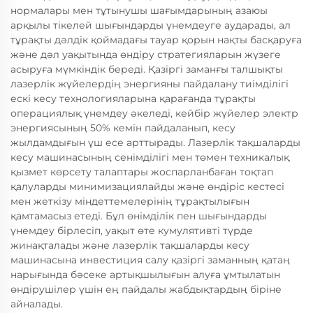
нормалары мен тұтынушы шағымдарының азаюы
арқылы тікелей шығындарды үнемдеуге аударады, ал
тұрақты дәлдік қоймадағы тауар қорын нақты басқаруға
және дәл уақытында өндіру стратегияларын жүзеге
асыруға мүмкіндік береді. Қазіргі заманғы талшықты
лазерлік жүйелердің энергияны пайдалану тиімділігі
ескі кесу технологияларына қарағанда тұрақты
операциялық үнемдеу әкеледі, кейбір жүйелер электр
энергиясының 50% кемін пайдаланып, кесу
жылдамдығын үш есе арттырады. Лазерлік тақшаларды
кесу машинасының сенімділігі мен төмен техникалық
қызмет көрсету талаптары жоспарланбаған тоқтап
қалуларды минимизациялайды және өндіріс кестесі
мен жеткізу міндеттемелерінің тұрақтылығын
қамтамасыз етеді. Бұл өнімділік пен шығындарды
үнемдеу бірлесіп, уақыт өте кумулятивті түрде
жинақталады және лазерлік тақшаларды кесу
машинасына инвестиция салу қазіргі заманның қатаң
нарығында бәсеке артықшылығын алуға ұмтылатын
өндірушілер үшін ең пайдалы жабдықтардың біріне
айналады.