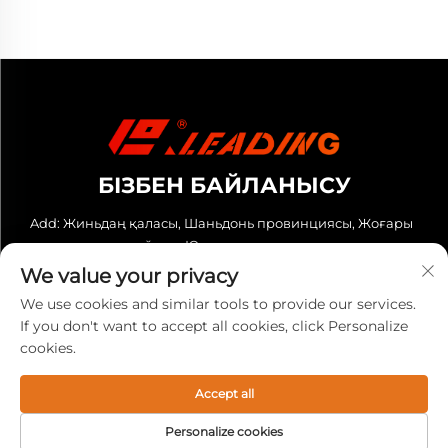
БІЗБЕН БАЙЛАНЫСУ
Add: Жиньдаң қаласы, Шаньдонь провинциясы, Жоғары
технологиялық аймақ, Юньшу орталығы
We value your privacy
Тел:
+86-13280023931
We use cookies and similar tools to provide our services.
Эл. пошта:
[email protected]
If you don't want to accept all cookies, click Personalize
cookies.
© 2025 Leading (Shandong) Cnc Equipment Co., Ltd. Барлық
құқықтар қорғалған. -
Жекелік саясат
Accept all
Personalize cookies