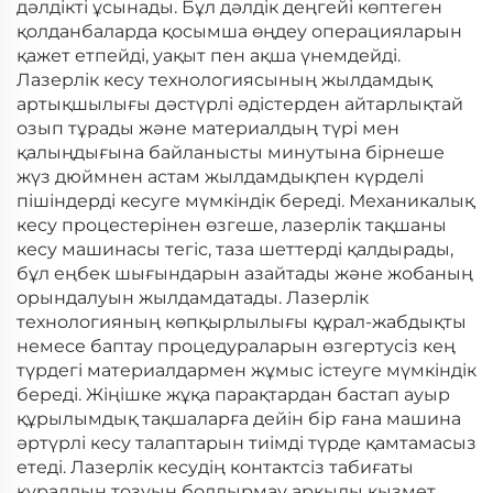
дәлдікті ұсынады. Бұл дәлдік деңгейі көптеген
қолданбаларда қосымша өңдеу операцияларын
қажет етпейді, уақыт пен ақша үнемдейді.
Лазерлік кесу технологиясының жылдамдық
артықшылығы дәстүрлі әдістерден айтарлықтай
озып тұрады және материалдың түрі мен
қалыңдығына байланысты минутына бірнеше
жүз дюймнен астам жылдамдықпен күрделі
пішіндерді кесуге мүмкіндік береді. Механикалық
кесу процестерінен өзгеше, лазерлік тақшаны
кесу машинасы тегіс, таза шеттерді қалдырады,
бұл еңбек шығындарын азайтады және жобаның
орындалуын жылдамдатады. Лазерлік
технологияның көпқырлылығы құрал-жабдықты
немесе баптау процедураларын өзгертусіз кең
түрдегі материалдармен жұмыс істеуге мүмкіндік
береді. Жіңішке жұқа парақтардан бастап ауыр
құрылымдық тақшаларға дейін бір ғана машина
әртүрлі кесу талаптарын тиімді түрде қамтамасыз
етеді. Лазерлік кесудің контактсіз табиғаты
құралдың тозуын болдырмау арқылы қызмет