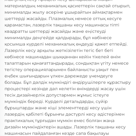
материалдың механикалық қасиеттерін сақтай отырып,
минималды жылу әсеріне ұшырайтын аймақтармен
шеттерді жасайды. Плазмалық немесе оттық кесуге
қарамастан, лазерлік тақшаны кесу машинасы тіпті
квадратты шеттерді жасайды және еңістеуді
минималды деңгейде қалдырады, бұл көбінесе
қосымша күрделі механикалық өңдеуді қажет етпейді.
Лазерлік кесу арқылы жеткізілетін тегіс бет беті
көбінесе машинадан шыққаннан кейін тікелей өнім
талаптарын қанағаттандырады, сондықтан үгіту немесе
тегістеу операцияларымен байланысты уақыт пен
еңбек шығындарын үлкен дәрежеде үнемдеуге
болады. Бұл дәлдік мүмкіндігі өндірушілерге құрастыру
процестері кезінде дәл келетін өнімдерді жасау үшін
тесік дизайнерлік допустармен жұмыс істеуге
мүмкіндік береді. Күрделі детальдарды, сүйір
бұрыштарды және кіші элементтерді кесу үшін
лазердің қабілеті бұрынғы дәстүрлі кесу әдістерімен
практикалық тұрғыдан мүмкін емес болған жаңа
дизайн мүмкіндіктерін ашады. Лазерлік тақшаны кесу
машинасын пайдаланған кезде сапа бақылауы