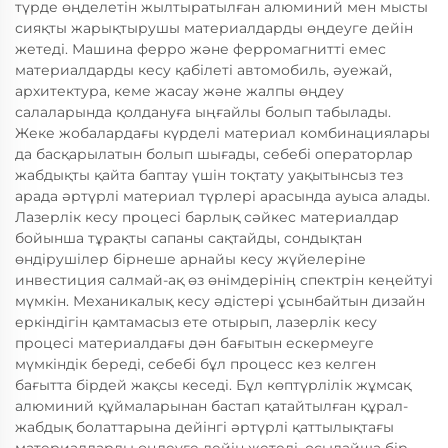
түрде өңделетін жылтыратылған алюминий мен мысты
сияқты жарықтырушы материалдарды өңдеуге дейін
жетеді. Машина ферро және ферромагнитті емес
материалдарды кесу қабілеті автомобиль, әуежай,
архитектура, кеме жасау және жалпы өңдеу
салаларында қолдануға ыңғайлы болып табылады.
Жеке жобалардағы күрделі материал комбинациялары
да басқарылатын болып шығады, себебі операторлар
жабдықты қайта баптау үшін тоқтату уақытынсыз тез
арада әртүрлі материал түрлері арасында ауыса алады.
Лазерлік кесу процесі барлық сәйкес материалдар
бойынша тұрақты сапаны сақтайды, сондықтан
өндірушілер бірнеше арнайы кесу жүйелеріне
инвестиция салмай-ақ өз өнімдерінің спектрін кеңейтуі
мүмкін. Механикалық кесу әдістері ұсынбайтын дизайн
еркіндігін қамтамасыз ете отырып, лазерлік кесу
процесі материалдағы дән бағытын ескермеуге
мүмкіндік береді, себебі бұл процесс кез келген
бағытта бірдей жақсы кеседі. Бұл көптүрлілік жұмсақ
алюминий құймаларынан бастап қатайтылған құрал-
жабдық болаттарына дейінгі әртүрлі қаттылықтағы
материалдарды өңдеуге дейін жетеді, осылайша бір