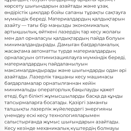
көрсету шығындарын азайтады және ұзақ
өндірістік циклдар бойы сапаны тұрақты сақтауға
мүмкіндік береді. Материалдардың қалдықтарын
азайту — тағы бір маңызды экономикалық
артықшылық, өйткені лазердің тар кесу жолағы
мен дәл орналасуы қалдықтардың пайда болуын
минималдандырады. Дамыған бағдарламалық
жасақтама автоматты түрде материалдардың
орналасуын оптимизациялауға мүмкіндік береді,
материалдардың пайдаланылуын
максималдандырады және шығындарды одан әрі
азайтады. Лазерлік тақшаны кесу машинасы
бағдарламалар орнатылғаннан кейін
минимальды операторлық бақылауды қажет
етеді, бұл білікті жұмысшыларды басқа да құнды
тапсырмаларға босатады. Қазіргі заманғы
талшықты лазерлік жүйелердегі энергияны
үнемдеу ескі кесу технологияларымен
салыстырғанда жұмыс шығындарын азайтады.
Кесу кезінде механикалық күштердің болмауы