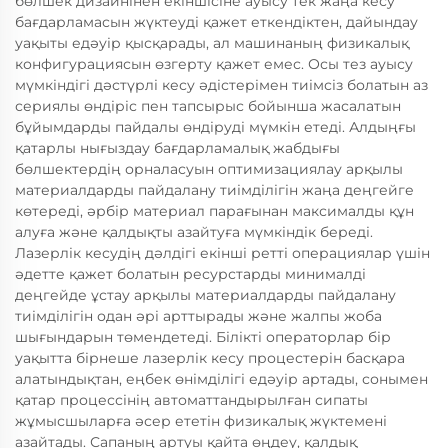
бөлшек дизайнінен екіншісіне ауысу тек жаңа кесу
бағдарламасын жүктеуді қажет еткендіктен, дайындау
уақыты едәуір қысқарады, ал машинаның физикалық
конфигурациясын өзгерту қажет емес. Осы тез ауысу
мүмкіндігі дәстүрлі кесу әдістерімен тиімсіз болатын аз
сериялы өндіріс пен тапсырыс бойынша жасалатын
бұйымдарды пайдалы өндіруді мүмкін етеді. Алдыңғы
қатарлы нығыздау бағдарламалық жабдығы
бөлшектердің орналасуын оптимизациялау арқылы
материалдарды пайдалану тиімділігін жаңа деңгейге
көтереді, әрбір материал парағынан максималды құн
алуға және қалдықты азайтуға мүмкіндік береді.
Лазерлік кесудің дәлдігі екінші ретті операциялар үшін
әдетте қажет болатын ресурстарды минималді
деңгейде ұстау арқылы материалдарды пайдалану
тиімділігін одан әрі арттырады және жалпы жоба
шығындарын төмендетеді. Білікті операторлар бір
уақытта бірнеше лазерлік кесу процестерін басқара
алатындықтан, еңбек өнімділігі едәуір артады, сонымен
қатар процессінің автоматтандырылған сипаты
жұмысшыларға әсер ететін физикалық жүктемені
азайтады. Сапаның артуы қайта өңдеу, қалдық