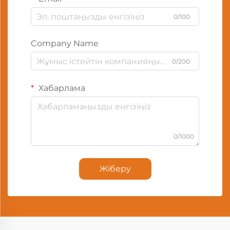
0/100
Company Name
0/200
Хабарлама
0/1000
Жіберу