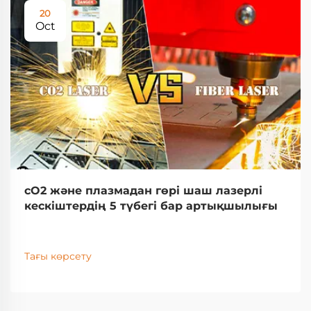
20
Oct
cO2 және плазмадан гөрі шаш лазерлі
кескіштердің 5 түбегі бар артықшылығы
Тағы көрсету