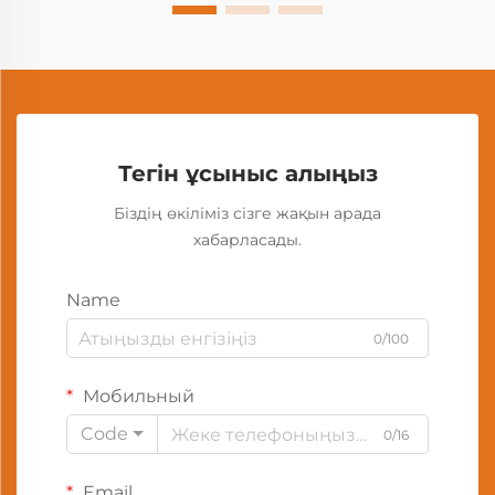
Тегін ұсыныс алыңыз
Біздің өкіліміз сізге жақын арада
хабарласады.
Name
0/100
Мобильный
Code
0/16
Email