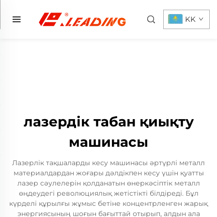
KK
лазердік табан қиықту
машинасы
Лазерлік тақшаларды кесу машинасы әртүрлі металл
материалдардан жоғары дәлдікпен кесу үшін қуатты
лазер сәулелерін қолданатын өнеркәсіптік металл
өңдеудегі революциялық жетістікті білдіреді. Бұл
күрделі құрылғы жұмыс бетіне концентрленген жарық
энергиясының шоғын бағыттай отырып, алдын ала