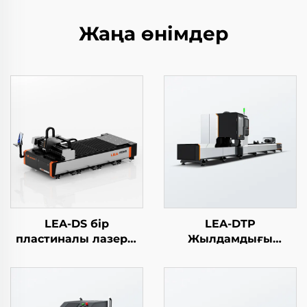
Жаңа өнімдер
LEA-DS бір
LEA-DTP
пластиналы лазерлі
Жылдамдығы
кесу машинасы
жоғары толық
автоматты түтік
лазерлі кесу
машинасы