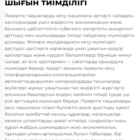
шығын тиімділігі
Лазерлік тақшаларды кесу машинасы әртүрлі саладағы
кәсіпорындар үшін өндірістің экономикасын және
бәсекеге қабілеттілігін түбегейлі өзгертетін өнімділікті
арттыру мен шығындарды тиімді пайдалану мүмкіндігін
ұсынады. Жоғары жылдамдықты кесу мүмкіндігі
дәстүрлі әдістерге қарағанда цикл уақытын едәуір
қысқартады және күрделі бөлшектерді бірнеше минут
ішінде, ал ескі әдістермен — сағаттарда орындауға
мүмкіндік береді. Қазіргі заманғы лазерлік кесу
платформаларымен интеграцияланған
автоматтандырылған материалдарды тасымалдау
жүйелері жұмыс уақытынан тыс өндірісті жүргізуге,
қосымша бақылаусыз өндіріс көлемін тиімді түрде үш
есе арттыруға мүмкіндік береді. Лазерлік тақшаларды
кесу машинасы тозып бүлінетін және ауыстыру қажет
болатын қымбаттай кескіш құралдар, матрицалар
немесе штамптарды қажет етпейді, сондықтан оның
құрал-жабдық шығындарын жою экономикалық
тұрғыдан үлкен артықшылық болып табылады. Бір