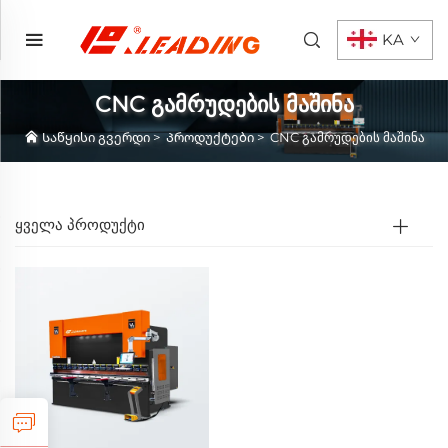
KA
CNC გამრუდების მაშინა
Საწყისი გვერდი
>
Პროდუქტები
>
CNC გამრუდების მაშინა
ᲧᲕᲔᲚᲐ ᲞᲠᲝᲓᲣᲥᲢᲘ