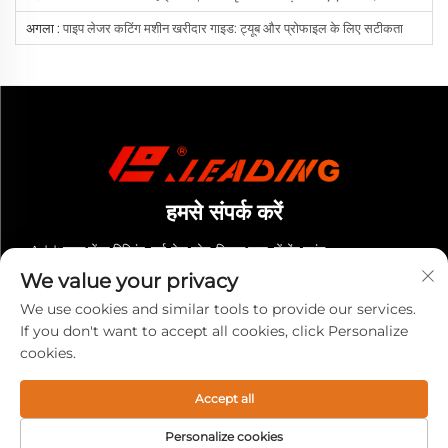
अगला :
पाइप लेजर कटिंग मशीन खरीदार गाइड: ट्यूब और प्रोफाइल के लिए सटीकता
हमसे संपर्क करें
Add: युनशु सेंटर बिल्डिंग, हाई-टेक ज़ोन, जिनान शहर, शेंडोंग प्रांत
We value your privacy
टेलीफोन:
+86-13280023931
We use cookies and similar tools to provide our services.
ई-मेल:
[email protected]
If you don't want to accept all cookies, click Personalize
cookies.
कॉपीराइट © 2026 लीडिंग (शेंडॉन्ग) सीएनसी उपकरण कं, लिमिटेड। सर्वाधिकार सुरक्षित।
-
गोपनीयता नीति
Accept all
Personalize cookies