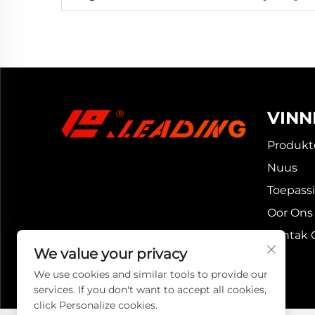
VINN
Produkt
Nuus
Toepass
Oor Ons
Kontak 
We value your privacy
We use cookies and similar tools to provide our
services. If you don't want to accept all cookies,
click Personalize cookies.