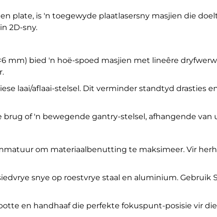
 en plate, is 'n toegewyde plaatlasersny masjien die doel
in 2D-sny.
6 mm) bied 'n hoë-spoed masjien met lineêre dryfwerwe 
r.
e laai/aflaai-stelsel. Dit verminder standtyd drasties 
e brug of 'n bewegende gantry-stelsel, afhangende van u
mmatuur om materiaalbenutting te maksimeer. Vir herh
siedvrye snye op roestvrye staal en aluminium. Gebruik 
ootte en handhaaf die perfekte fokuspunt-posisie vir di