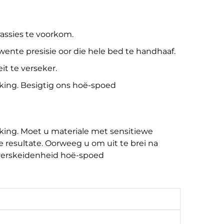
assies te voorkom.
wente presisie oor die hele bed te handhaaf.
t te verseker.
king. Besigtig ons hoë-spoed
king. Moet u materiale met sensitiewe
e resultate. Oorweeg u om uit te brei na
 verskeidenheid hoë-spoed