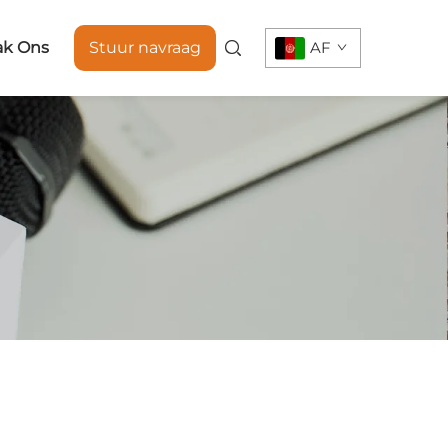
ak Ons
Stuur navraag
AF