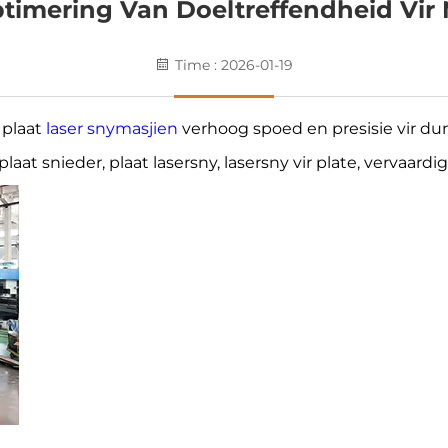
ptimering Van Doeltreffendheid Vir 
Time : 2026-01-19
 plaat
laser snymasjien
verhoog spoed en presisie vir dun
laat snieder, plaat lasersny, lasersny vir plate, vervaard