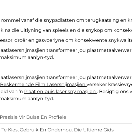
 rommel vanaf die snypadlatten om terugkaatsing en kr
ek na die uitlyning van spieëls en die snykop om konsek
essor, droër en gasvoerlyne om konsekwente snykwalitei
atlasersnijmasjien transformeer jou plaatmetaalverwer
r maksimum aanlyn-tyd.
atlasersnijmasjien transformeer jou plaatmetaalverwer
Beskermende Film Lasersnijmasjien
verseker krassievry
eid van ’n
Plaat en buis laser sny masjien
. Besigtig ons
r maksimum aanlyn-tyd.
esisie Vir Buise En Profiele
 Te Kies, Gebruik En Onderhou: Die Ultieme Gids