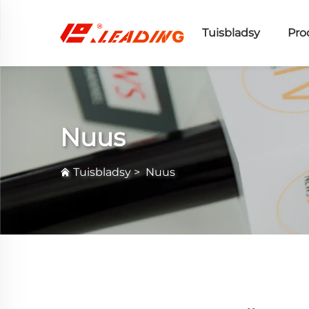
Tuisbladsy
Pro
Nuus
Tuisbladsy
>
Nuus