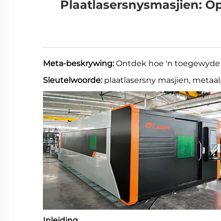
Plaatlasersnysmasjien: O
Meta-beskrywing:
Ontdek hoe 'n toegewyde
Sleutelwoorde:
plaatlasersny masjien, metaalp
Inleiding