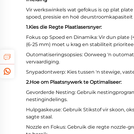
Vir werkswinkels wat gefokus is op plat plate
spoed, presisie en hoë deurstroomkapasiteit 
1.Kies die Regte Plaatlasersnyer:
Fokus op Spoed en Dinamika: Vir dun plate (<
(6-25 mm) moet u krag en stabiliteit prioritee
Outomatiseringsopsies: Oorweeg 'n outomaties
vervaardiging.
Snypadontwerp: Kies tussen 'n stewige, vast
2.Hoe om Plaatsnywerk te Optimaliseer:
Gevorderde Nesting: Gebruik nestingprogra
nestingindelings.
Hulpgaskeuse: Gebruik Stikstof vir skoon, ok
sagte staal.
Nozzle en Fokus: Gebruik die regte nozzle-gr