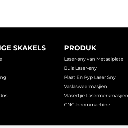
IGE SKAKELS
PRODUK
e
Laser-sny van Metaalplate
Buis Laser-sny
ing
Plaat En Pyp Laser Sny
Vaslasweermasjien
Ons
Vlasertjie Lasermerkmasjie
CNC-boommachine