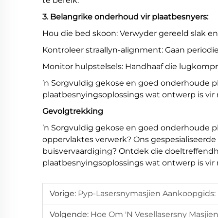
te bereik.
3. Belangrike onderhoud vir plaatbesnyers:
Hou die bed skoon: Verwyder gereeld slak en
Kontroleer straallyn-alignment: Gaan periodi
Monitor hulpstelsels: Handhaaf die lugkompr
’n Sorgvuldig gekose en goed onderhoude pla
plaatbesnyingsoplossings wat ontwerp is vi
Gevolgtrekking
’n Sorgvuldig gekose en goed onderhoude pla
oppervlaktes verwerk? Ons gespesialiseerde
buisvervaardiging? Ontdek die doeltreffendh
plaatbesnyingsoplossings wat ontwerp is vi
Vorige:
Pyp-Lasersnymasjien Aankoopgids: Pr
Volgende:
Hoe Om 'n Vesellasersny Masjien