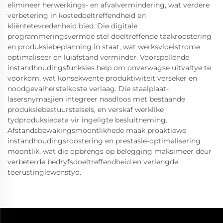
elimineer herwerkings- en afvalvermindering, wat verdere
verbetering in kostedoeltreffendheid en
kliëntetevredenheid bied. Die digitale
programmeringsvermoë stel doeltreffende taakroostering
en produksiebeplanning in staat, wat werksvloeistrome
optimaliseer en luiafstand verminder. Voorspellende
instandhoudingsfunksies help om onverwagse uitvaltye te
voorkom, wat konsekwente produktiwiteit verseker en
noodgevalherstelkoste verlaag. Die staalplaat-
lasersnymasjien integreer naadloos met bestaande
produksiebestuurstelsels, en verskaf werklike
tydproduksiedata vir ingeligte besluitneming.
Afstandsbewakingsmoontlikhede maak proaktiewe
instandhoudingsroostering en prestasie-optimalisering
moontlik, wat die opbrengs op belegging maksimeer deur
verbeterde bedryfsdoeltreffendheid en verlengde
toerustinglewenstyd.