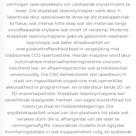
vermogen laseropwekkers om uitstaande snyvermoëns te
lewer. Die staalplaat-lasersnymasjien werk deur ŉ
laserstraal deur spesialiseerde lense op die staaloppervlak
te fokus, wat intense hitte skep wat die materiaal langs
voorafbepaalde snybane laat smelt of verdamp. Moderne
staalplaat-lasersnymasjiene gebruik gewoonlik vesellaser-
tegnologie, wat beter straalkwaliteit en
energiedoeltreffendheid bied in vergelyking met
tradisionele CO2-lasertoestelle. Hierdie masjiene word deur
outomatiese materiaalhanteringsisteme voorsien,
insluitend laai- en aflaaimeganismes wat produksievloei
vereenvoudig. Die CNC-beheerstelsel stel operateurs in
staat om ingewikkelde snypatrone met opmerklike
akkuraatheid te programmeer, en ondersteun beide 2D- en
3D-snaverkapwiteite. Staalplaat-lasersnymasjiene kan
verskillende staalgrader hanteer, van sagte koolstofstaal tot
roestvrye staal en hoësterktelegerings. Die
snydiktekapasiteit wissel van dun plaatwerk tot plate wat
verskeie duim dik is, afhangende van die laser se
vermogensafgifte. Gevorderde modelle sluit egtydse
moniteringstelsels in wat snyparameters volg, en sodoende