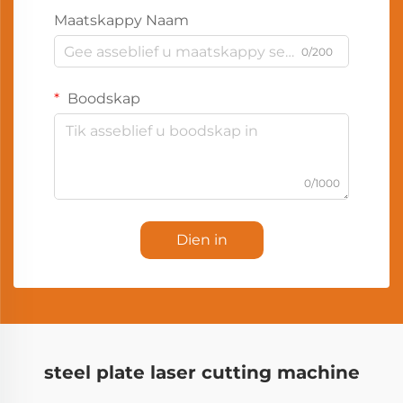
Maatskappy Naam
0/200
Boodskap
0/1000
Dien in
steel plate laser cutting machine