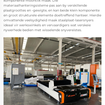
komponente moontlik maak. Die
materiaalhanteringsisteme pas aan by verskillende
plaatgroottes en -gewigte, en kan beide klein komponente
en groot strukturele elemente doeltreffend hanteer. Hierdie
omvattende veelsydigheid maak staalplaat-lasersnyers
ideaal vir werkswinkels en vervaardigers wat verskeie
nywerhede bedien met wisselende snyvereistes.