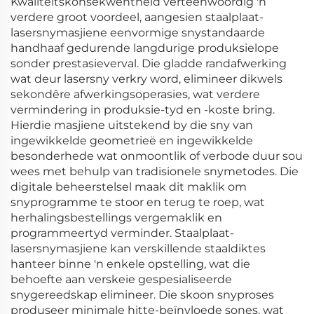
Kwaliteitskonsekwentheid verteenwoordig 'n
verdere groot voordeel, aangesien staalplaat-
lasersnymasjiene eenvormige snystandaarde
handhaaf gedurende langdurige produksielope
sonder prestasieverval. Die gladde randafwerking
wat deur lasersny verkry word, elimineer dikwels
sekondêre afwerkingsoperasies, wat verdere
vermindering in produksie-tyd en -koste bring.
Hierdie masjiene uitstekend by die sny van
ingewikkelde geometrieë en ingewikkelde
besonderhede wat onmoontlik of verbode duur sou
wees met behulp van tradisionele snymetodes. Die
digitale beheerstelsel maak dit maklik om
snyprogramme te stoor en terug te roep, wat
herhalingsbestellings vergemaklik en
programmeertyd verminder. Staalplaat-
lasersnymasjiene kan verskillende staaldiktes
hanteer binne 'n enkele opstelling, wat die
behoefte aan verskeie gespesialiseerde
snygereedskap elimineer. Die skoon snyproses
produseer minimale hitte-beïnvloede sones, wat