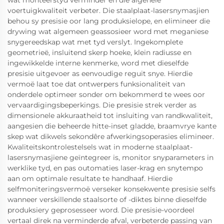
wat monteerstyd verminder en die algehele
voertuigkwaliteit verbeter. Die staalplaat-lasersnymasjien
behou sy presisie oor lang produksielope, en elimineer die
drywing wat algemeen geassosieer word met meganiese
snygereedskap wat met tyd verslyt. Ingekomplete
geometrieë, insluitend skerp hoeke, klein radiusse en
ingewikkelde interne kenmerke, word met dieselfde
presisie uitgevoer as eenvoudige reguit snye. Hierdie
vermoë laat toe dat ontwerpers funksionaliteit van
onderdele optimeer sonder om bekommerd te wees oor
vervaardigingsbeperkings. Die presisie strek verder as
dimensionele akkuraatheid tot insluiting van randkwaliteit,
aangesien die beheerde hitte-inset gladde, braamvrye kante
skep wat dikwels sekondêre afwerkingsoperasies elimineer.
Kwaliteitskontrolestelsels wat in moderne staalplaat-
lasersnymasjiene geïntegreer is, monitor snyparameters in
werklike tyd, en pas outomaties laser-krag en snytempo
aan om optimale resultate te handhaaf. Hierdie
selfmoniteringsvermoë verseker konsekwente presisie selfs
wanneer verskillende staalsorte of -diktes binne dieselfde
produksiery geprosesseer word. Die presisie-voordeel
vertaal direk na verminderde afval, verbeterde passing van