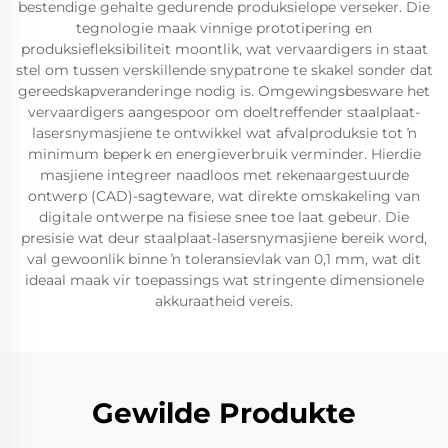
bestendige gehalte gedurende produksielope verseker. Die
tegnologie maak vinnige prototipering en
produksiefleksibiliteit moontlik, wat vervaardigers in staat
stel om tussen verskillende snypatrone te skakel sonder dat
gereedskapveranderinge nodig is. Omgewingsbesware het
vervaardigers aangespoor om doeltreffender staalplaat-
lasersnymasjiene te ontwikkel wat afvalproduksie tot ŉ
minimum beperk en energieverbruik verminder. Hierdie
masjiene integreer naadloos met rekenaargestuurde
ontwerp (CAD)-sagteware, wat direkte omskakeling van
digitale ontwerpe na fisiese snee toe laat gebeur. Die
presisie wat deur staalplaat-lasersnymasjiene bereik word,
val gewoonlik binne ŉ toleransievlak van 0,1 mm, wat dit
ideaal maak vir toepassings wat stringente dimensionele
akkuraatheid vereis.
Gewilde Produkte