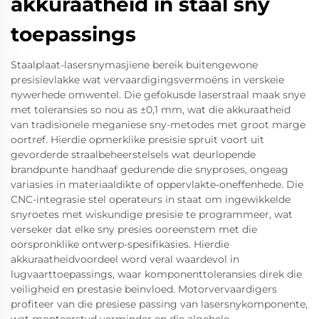
akkuraatheid in staal sny
toepassings
Staalplaat-lasersnymasjiene bereik buitengewone
presisievlakke wat vervaardigingsvermoëns in verskeie
nywerhede omwentel. Die gefokusde laserstraal maak snye
met toleransies so nou as ±0,1 mm, wat die akkuraatheid
van tradisionele meganiese sny-metodes met groot marge
oortref. Hierdie opmerklike presisie spruit voort uit
gevorderde straalbeheerstelsels wat deurlopende
brandpunte handhaaf gedurende die snyproses, ongeag
variasies in materiaaldikte of oppervlakte-oneffenhede. Die
CNC-integrasie stel operateurs in staat om ingewikkelde
snyroetes met wiskundige presisie te programmeer, wat
verseker dat elke sny presies ooreenstem met die
oorspronklike ontwerp-spesifikasies. Hierdie
akkuraatheidvoordeel word veral waardevol in
lugvaarttoepassings, waar komponenttoleransies direk die
veiligheid en prestasie beïnvloed. Motorvervaardigers
profiteer van die presiese passing van lasersnykomponente,