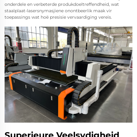
onderdele en verbeterde produkdoeltreffendheid, wat
staalplaat-lasersnymasjiene onontbeerlik maak vir
toepassings wat hoë presisie vervaardiging vereis.
Superieure Veelsydigheid