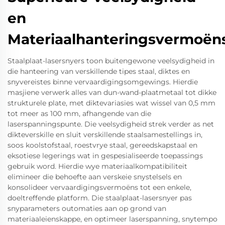
en
Materiaalhanteringsvermoën
Staalplaat-lasersnyers toon buitengewone veelsydigheid in
die hanteering van verskillende tipes staal, diktes en
snyvereistes binne vervaardigingsomgewings. Hierdie
masjiene verwerk alles van dun-wand-plaatmetaal tot dikke
strukturele plate, met diktevariasies wat wissel van 0,5 mm
tot meer as 100 mm, afhangende van die
laserspanningspunte. Die veelsydigheid strek verder as net
dikteverskille en sluit verskillende staalsamestellings in,
soos koolstofstaal, roestvrye staal, gereedskapstaal en
eksotiese legerings wat in gespesialiseerde toepassings
gebruik word. Hierdie wye materiaalkompatibiliteit
elimineer die behoefte aan verskeie snystelsels en
konsolideer vervaardigingsvermoëns tot een enkele,
doeltreffende platform. Die staalplaat-lasersnyer pas
snyparameters outomaties aan op grond van
materiaaleienskappe, en optimeer laserspanning, snytempo