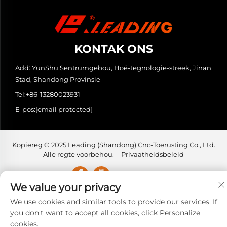
KONTAK ONS
Add: YunShu Sentrumgebou, Hoë-tegnologie-streek, Jinan
Stad, Shandong Provinsie
Tel:
+86-13280023931
E-pos:
[email protected]
Kopiereg © 2025 Leading (Shandong) Cnc-Toerusting Co., Ltd.
Alle regte voorbehou. -
Privaatheidsbeleid
We value your privacy
We use cookies and similar tools to provide our services. If
you don't want to accept all cookies, click Personalize
cookies.