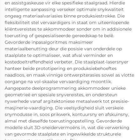
en assistgaskeuse vir elke spesifieke staalgraad. Hierdie
intelligente aanpassing verseker optimale snykwaliteit
ongeag materiaalvariasies binne produksiestrokke. Die
fleksibiliteit stel vervaardigers in staat om uiteenlopende
kliëntvereistes te akkommodeer sonder om in addisionele
toerusting of gespesialiseerde gereedskap te belê.
Gevorderde inpasalgoritmes maksimeer
materiaalbenutting deur die posisie van onderdele op
staalplate te optimaliseer, wat afval verminder en
kostedoeltreffendheid verbeter. Die staalplaat-lasersnyer
hanteer beide prototipering en produksiebehoeftes
naadloos, en maak vinnige ontwerpiterasies sowel as vlotte
oorgange na vol-skaalse vervaardiging moontlik.
Aangepaste deelprogrammering akkommodeer unieke
geometrieë en spesiale snyvereistes, en ondersteun
nywerhede vanaf argitektoniese metaalwerk tot presisie-
masjinerie-vaardiging. Die veelsydigheid sluit verskeie
snymodusse in, soos prikwerk, kontuursny en afskuinsny,
almal met dieselfde toerustingopstelling. Gevorderde
modelle sluit 3D-sneidervermoëns in, wat die verwerking
van gevormde staalplate en ingewikkelde strukturele