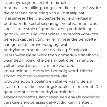
lasersnymasjiene lei tot minimale
materiaalverspilling, aangesien die smal kerf wydte
die materiaalbenutting van elke staalplaat
maksimeer. Hierdie doeltreffendheid vertaal in
beduidende kostebesparings, veral wanneer duur
spesialiteitsstale of grootvolume-produksielope
gebruik word. Die kontaklose snyproses voorkom
gereedskapverslyting en elimineer die behoefte
aan gereelde lemvervanging, wat
bedryfsonderhoudskoste verlaag. Staalplaat-
lasersnymasjiene werk teen opmerklike snelhede,
waar deur ingewikkelde sny patrone in minute
voltooi word in plaas van ure wat deur
konvensionele metodes benodig word. Hierdie
spoedvoordeel verbeter direk die
produksiedoorspoeling en stel vervaardigers in
staat om strakke leweringskedules te ontmoet. Die
geoutomatiseerde bedryf verminder
arbeidsbehoeftes, aangesien een enkele bediener
verskeie snyoperasies gelyktydig kan hanteer.