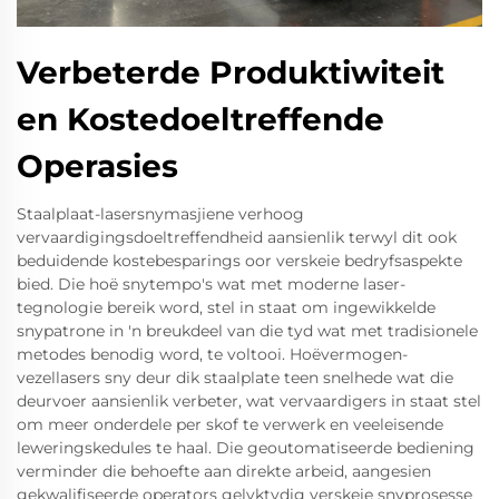
Verbeterde Produktiwiteit
en Kostedoeltreffende
Operasies
Staalplaat-lasersnymasjiene verhoog
vervaardigingsdoeltreffendheid aansienlik terwyl dit ook
beduidende kostebesparings oor verskeie bedryfsaspekte
bied. Die hoë snytempo's wat met moderne laser-
tegnologie bereik word, stel in staat om ingewikkelde
snypatrone in 'n breukdeel van die tyd wat met tradisionele
metodes benodig word, te voltooi. Hoëvermogen-
vezellasers sny deur dik staalplate teen snelhede wat die
deurvoer aansienlik verbeter, wat vervaardigers in staat stel
om meer onderdele per skof te verwerk en veeleisende
leweringskedules te haal. Die geoutomatiseerde bediening
verminder die behoefte aan direkte arbeid, aangesien
gekwalifiseerde operators gelyktydig verskeie snyprosesse