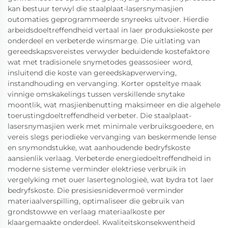
kan bestuur terwyl die staalplaat-lasersnymasjien
outomaties geprogrammeerde snyreeks uitvoer. Hierdie
arbeidsdoeltreffendheid vertaal in laer produksiekoste per
onderdeel en verbeterde winsmarge. Die uitlating van
gereedskapsvereistes verwyder beduidende kostefaktore
wat met tradisionele snymetodes geassosieer word,
insluitend die koste van gereedskapverwerving,
instandhouding en vervanging. Korter opsteltye maak
vinnige omskakelings tussen verskillende snytake
moontlik, wat masjienbenutting maksimeer en die algehele
toerustingdoeltreffendheid verbeter. Die staalplaat-
lasersnymasjien werk met minimale verbruiksgoedere, en
vereis slegs periodieke vervanging van beskermende lense
en snymondstukke, wat aanhoudende bedryfskoste
aansienlik verlaag. Verbeterde energiedoeltreffendheid in
moderne sisteme verminder elektriese verbruik in
vergelyking met ouer lasertegnologieë, wat bydra tot laer
bedryfskoste. Die presisiesnidevermoë verminder
materiaalverspilling, optimaliseer die gebruik van
grondstowwe en verlaag materiaalkoste per
klaargemaakte onderdeel. Kwaliteitskonsekwentheid