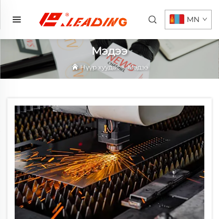
MN
Мэдээ
Нүүр хуудас
>
Мэдээ