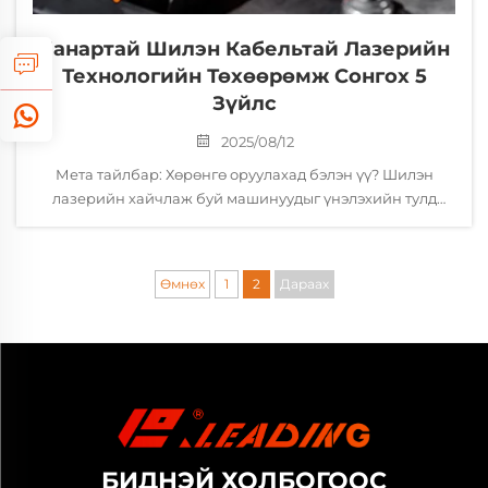
Чанартай Шилэн Кабельтай Лазерийн
Технологийн Төхөөрөмж Сонгох 5
Зүйлс
2025/08/12
Мета тайлбар: Хөрөнгө оруулахад бэлэн үү? Шилэн
лазерийн хайчлаж буй машинуудыг үнэлэхийн тулд
манай мэргэжлийн 5-алхамт шалгалтын жагсаалтыг
ашиглана уу. Таны шаардлагад нийцэх чадал, CNC
удирдлага, үйлчилгээ болон гол үзүүлэлтүүдийн талаар
Өмнөх
1
2
Дараах
сурцаарай. Номлол Шилэн лазерийн хайчлагчид
хөрөнгө оруулах нь том ...
БИДНЭЙ ХОЛБОГООС